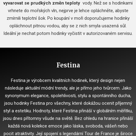
vyvarovat se prudkých změn teploty
vody.
Než se s hodinkami
vrhnete do mořských vln, nejprve je lehce opláchněte, abyste
zmírnili teplotní šok.
Po koupání v moři doporučujeme hodinky
opláchnout pitnou vodou, aby se z nich smyla usazená sůl.
Ideální je nechat potom hodinky vyčistit v autorizovaném servisu.
Festina
Festina je výrobcem kvalitních hodinek, který design nejen
následuje aktuální módní trendy, ale je přímo jeho tvůrcem.
Jako
synonymum elegance, spolehlivosti, stylu a spontánního ducha,
jsou hodinky Festina pro všechny, které dokážou ocenit příjemný
styl a estetiku.
Hodnoty, které Festina přináší v globálním měřítku,
jsou dnes přítomny všude na světě.
Bez ohledu na hranice přináší
každá nová kolekce emoce jako láska, svoboda, vášeň nebo
pocit atraktivity.
Její spojení s legendární Tour de France je široce