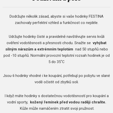
Dodržujte několik zásad, abyste si vaše hodinky FESTINA
zachovaly perfektní vzhled a funkčnost co nejdéle.
Udržujte hodinky čisté a pravidelně navštěvujte servis kvůli
ověření vodotěsnosti a přesnosti chodu.
Snažte se
vyhýbat
silným nárazům a extrémním teplotám
nad 50 stupňů nebo
pod -10 stupňů.
Normální provozní teplotní rozsah hodinek je od
5 do 35˚C
Jsou-li hodinky vhodné i ke koupání, potřebují po pobytu ve slané
vodě očistit od zbytků soli.
I když máte hodinky s dostatečnou vodotěsností pro koupání a
vodní sporty,
kožený řemínek před vodou raději chraňte.
Kůže může namáčením ztratit svoji pružnost.