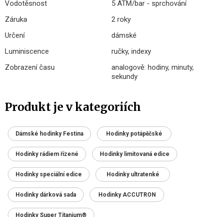
Vodotěsnost
5 ATM/bar - sprchování
Záruka
2 roky
Určení
dámské
Luminiscence
ručky, indexy
Zobrazení času
analogově: hodiny, minuty,
sekundy
Produkt je v kategoriích
Dámské hodinky Festina
Hodinky potápěčské
Hodinky rádiem řízené
Hodinky limitovaná edice
Hodinky speciální edice
Hodinky ultratenké
Hodinky dárková sada
Hodinky ACCUTRON
Hodinky Super Titanium®