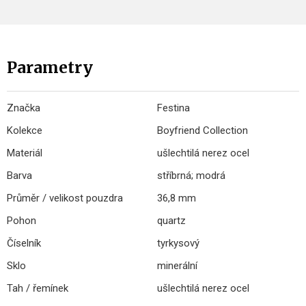
Parametry
Značka
Festina
Kolekce
Boyfriend Collection
Materiál
ušlechtilá nerez ocel
Barva
stříbrná; modrá
Průměr / velikost pouzdra
36,8 mm
Pohon
quartz
Číselník
tyrkysový
Sklo
minerální
Tah / řemínek
ušlechtilá nerez ocel