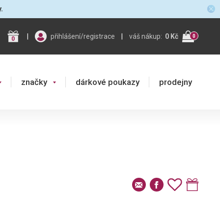
y.
|
přihlášení/registrace
|
váš nákup:
0 Kč
0
0
značky
dárkové poukazy
prodejny