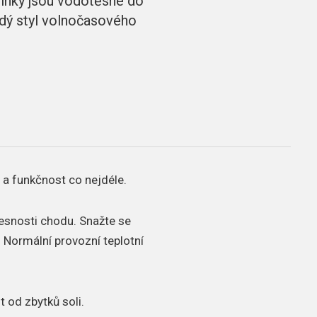
dinky jsou vodotěsné do
ždý styl volnočasového
 a funkčnost co nejdéle.
řesnosti chodu.
Snažte se
.
Normální provozní teplotní
t od zbytků soli.