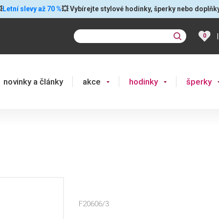

Letní slevy až 70 %
💥 Vybírejte stylové hodinky, šperky nebo doplňk
|
0
novinky a články
akce
hodinky
šperky
F20606/3