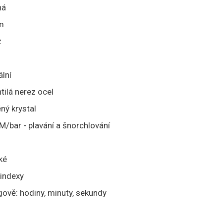
ná
m
z
lní
tilá nerez ocel
ný krystal
/bar - plavání a šnorchlování
ké
 indexy
gově: hodiny, minuty, sekundy