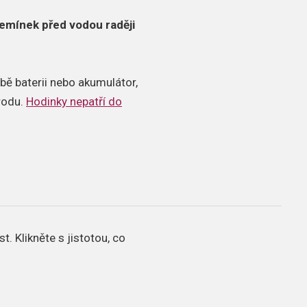
emínek před vodou raději
bě baterii nebo akumulátor,
írodu.
Hodinky nepatří do
st.
Klikněte s jistotou, co