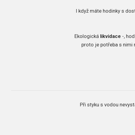
I když máte hodinky s dos
​Ekologická
likvidace
-, hod
proto je potřeba s nimi
Při styku s vodou nevyst