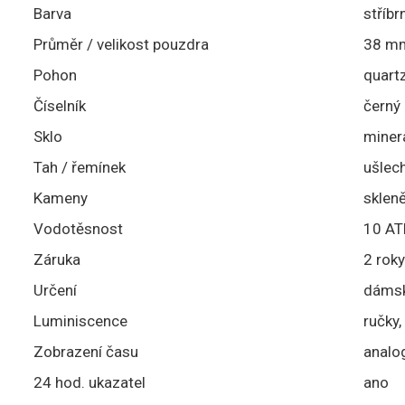
Barva
stříbr
Průměr / velikost pouzdra
38 m
Pohon
quart
Číselník
černý
Sklo
minerá
Tah / řemínek
ušlech
Kameny
skleně
Vodotěsnost
10 ATM
Záruka
2 roky
Určení
dáms
Luminiscence
ručky,
Zobrazení času
analo
24 hod. ukazatel
ano