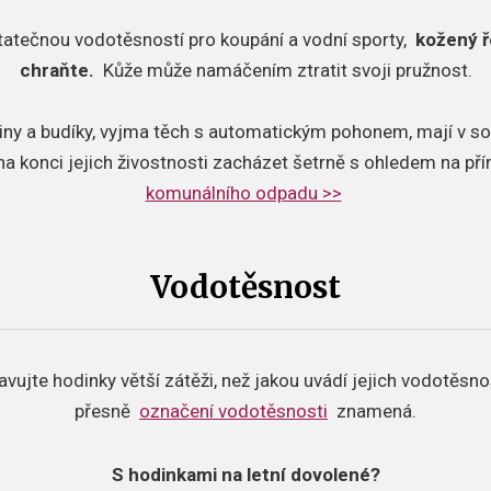
tatečnou vodotěsností pro koupání a vodní sporty,
kožený ř
chraňte.
Kůže může namáčením ztratit svoji pružnost.
iny a budíky, vyjma těch s automatickým pohonem, mají v so
 na konci jejich živostnosti zacházet šetrně s ohledem na př
komunálního odpadu >>
Vodotěsnost
avujte hodinky větší zátěži, než jakou uvádí jejich vodotěsno
přesně
označení vodotěsnosti
znamená.
S hodinkami na letní dovolené?