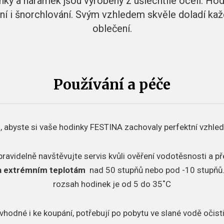
ky a náramek jsou vyrobeny z ušlechtilé oceli. Ho
ní i šnorchlování. Svým vzhledem skvěle doladí ka
oblečení.
Používání a péče
, abyste si vaše hodinky FESTINA zachovaly perfektní vzhled
pravidelně navštěvujte servis kvůli ověření vodotěsnosti a p
a extrémním teplotám
nad 50 stupňů nebo pod -10 stupňů
rozsah hodinek je od 5 do 35˚C
vhodné i ke koupání, potřebují po pobytu ve slané vodě očisti