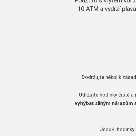
Pouzdro s krytem korun
10 ATM a vydrží plavá
Dodržujte několik zásad
Udržujte hodinky čisté a 
vyhýbat silným nárazům 
Jsou-li hodinky 