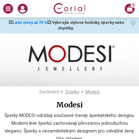
0
💥
Letní slevy až 70 %
💥 Vybírejte stylové hodinky, šperky nebo
doplňky.
Sortiment
Značky
Modesi
Modesi
Šperky MODESI odrážejí současné trendy šperkařského designu.
Moderní linie šperků zachovávají přirozenou jednoduchou
eleganci. Šperky s nezaměnitelným designem pro odvážné ženy.
Vše skladem.