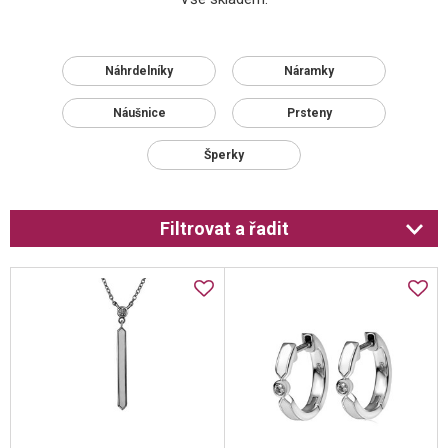
Náhrdelníky
Náramky
Náušnice
Prsteny
Šperky
Filtrovat a řadit