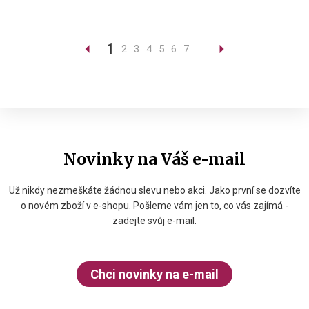
1
2
3
4
5
6
7
...
Novinky na Váš e-mail
Už nikdy nezmeškáte žádnou slevu nebo akci. Jako první se dozvíte
o novém zboží v e-shopu. Pošleme vám jen to, co vás zajímá -
zadejte svůj e-mail.
Chci novinky na e-mail