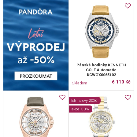
Pánské hodinky KENNETH
COLE Automatic
KCWGX0065102
6 110 Kč
Skladem
letní slevy 2026
akce -30%