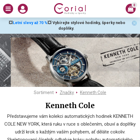
0
💥
Letní slevy až 70 %
💥 Vybírejte stylové hodinky, šperky nebo
doplňky.
Sortiment
Značky
Kenneth Cole
Kenneth Cole
Představujeme vám kolekci automatických hodinek KENNETH
COLE NEW YORK, která ruku v ruce s oblečením, obuví a doplňky
udrží krok s každým vaším pohybem, ať děláte cokoliv.
Skeletonovaný číselník odhaluje krásu pohybu automatického