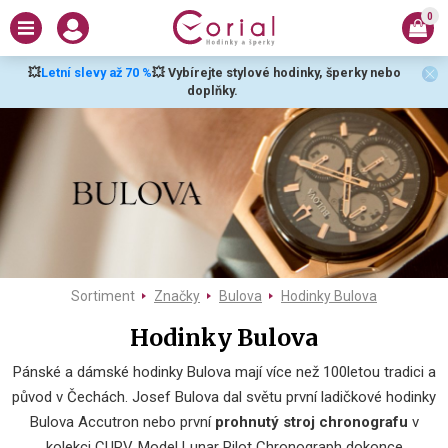
0
💥
Letní slevy až 70 %
💥 Vybírejte stylové hodinky, šperky nebo
doplňky.
Sortiment
Značky
Bulova
Hodinky Bulova
Hodinky Bulova
Pánské a dámské hodinky Bulova mají více než 100letou tradici a
původ v Čechách. Josef Bulova dal světu první ladičkové hodinky
Bulova Accutron nebo první
prohnutý stroj chronografu
v
kolekci CURV. Model Lunar Pilot Chronograph dokonce