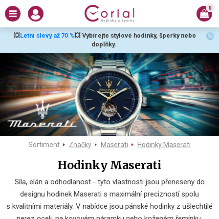
0
💥
Letní slevy až 70 %
💥 Vybírejte stylové hodinky, šperky nebo
doplňky.
Sortiment
Značky
Maserati
Hodinky Maserati
Hodinky Maserati
Síla, elán a odhodlanost - tyto vlastnosti jsou přeneseny do
designu hodinek Maserati s maximální precizností spolu
s kvalitními materiály. V nabídce jsou pánské hodinky z ušlechtilé
nerez oceli, na kovovém náramku nebo koženém řemínku,