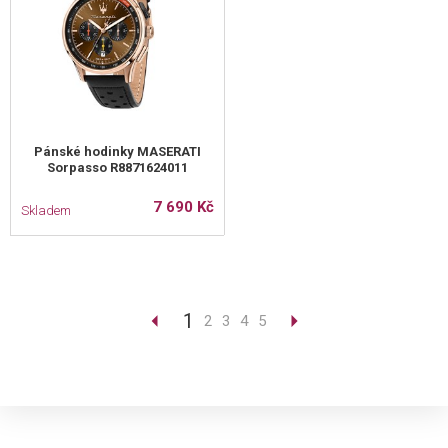
Pánské hodinky MASERATI
Sorpasso R8871624011
7 690 Kč
Skladem
1
2
3
4
5