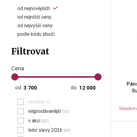
od nejnovějších
od nejnižší ceny
od nejvyšší ceny
podle kódu zboží
Filtrovat
Cena
Pán
od
do
Su
novinky
(0)
Skladem
nejprodávanější
(12)
v akci
(32)
letní slevy 2026
(32)