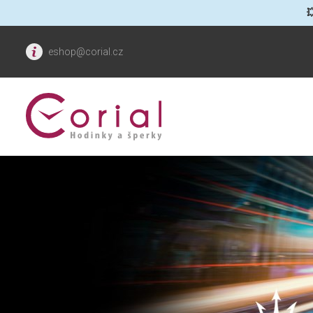

eshop@corial.cz