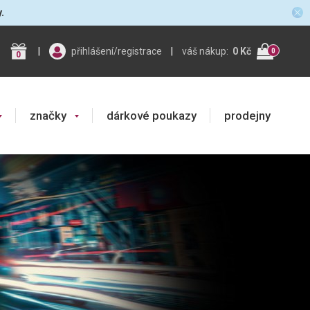
y.
|
přihlášení/registrace
|
váš nákup:
0 Kč
0
0
značky
dárkové poukazy
prodejny