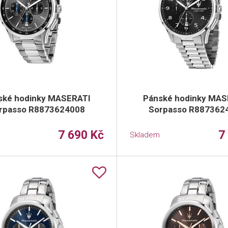
ské hodinky MASERATI
Pánské hodinky MAS
rpasso R8873624008
Sorpasso R887362
7 690 Kč
7
Skladem