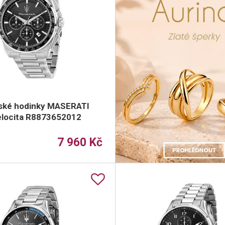
ské hodinky MASERATI
locita R8873652012
7 960 Kč