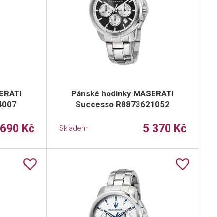
ERATI
Pánské hodinky MASERATI
4007
Successo R8873621052
 690 Kč
5 370 Kč
Skladem