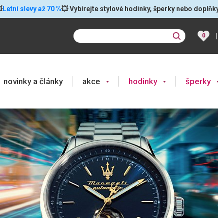

Letní slevy až 70 %
💥 Vybírejte stylové hodinky, šperky nebo doplňk
|
0
novinky a články
akce
hodinky
šperky