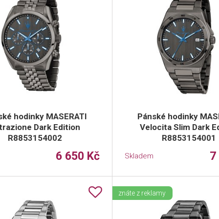
ské hodinky MASERATI
Pánské hodinky MAS
trazione Dark Edition
Velocita Slim Dark E
R8853154002
R8853154001
6 650 Kč
7
Skladem
znáte z reklamy