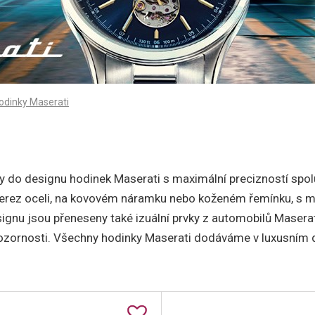
odinky Maserati
ny do designu hodinek Maserati s maximální precizností spolu
é nerez oceli, na kovovém náramku nebo koženém řemínku, s 
gnu jsou přeneseny také izuální prvky z automobilů Maserati
em pozornosti. Všechny hodinky Maserati dodáváme v luxusním