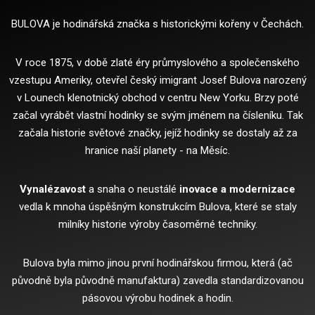
BULOVA je hodinářská značka s historickými kořeny v Čechách.
V roce 1875, v době zlaté éry průmyslového a společenského
vzestupu Ameriky, otevřel český imigrant Josef Bulova narozený
v Lounech klenotnický obchod v centru New Yorku.
Brzy poté
začal vyrábět vlastní hodinky se svým jménem na čísleníku.
Tak
začala historie světové značky, jejíž hodinky se dostaly až za
hranice naší planety - na Měsíc.
Vynalézavost
a snaha o neustálé
inovace a modernizace
vedla k mnoha úspěšným konstrukcím Bulova, které se staly
milníky historie výroby časoměrné techniky.
Bulova byla mimo jinou první hodinářskou firmou, která (ač
původně byla původně manufaktura) zavedla standardizovanou
pásovou výrobu hodinek a hodin.