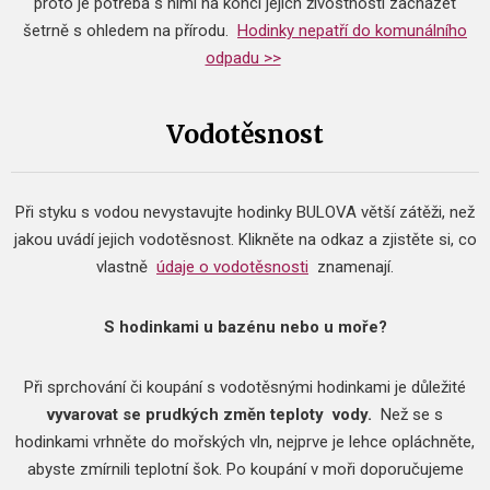
proto je potřeba s nimi na konci jejich živostnosti zacházet
šetrně s ohledem na přírodu.
Hodinky nepatří do komunálního
odpadu >>
Vodotěsnost
Při styku s vodou nevystavujte hodinky BULOVA větší zátěži, než
jakou uvádí jejich vodotěsnost.
Klikněte na odkaz a zjistěte si, co
vlastně
údaje o vodotěsnosti
znamenají.
S hodinkami u bazénu nebo u moře?
Při sprchování či koupání s vodotěsnými hodinkami je důležité
vyvarovat se prudkých změn teploty
vody.
Než se s
hodinkami vrhněte do mořských vln, nejprve je lehce opláchněte,
abyste zmírnili teplotní šok.
Po koupání v moři doporučujeme