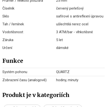
Průměr / velikost pouzdra
25 mm
Číselník
červený perleťový
Sklo
safírové s antireflexní úpravou
Tah / řemínek
ušlechtilá nerez ocel
Vodotěsnost
3 ATM/bar - vlhkotěsné
Záruka
5 let
Určení
dámské
Funkce
Systém pohonu
QUARTZ
Zobrazení času (analogově)
hodiny, minuty
Produkt je v kategoriích