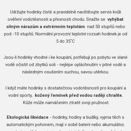
Udržujte hodinky čisté a pravidelně navštěvujte servis kvůli
ověření vodotěsnosti a přesnosti chodu.
Snažte se
vyhýbat
silným nárazům a extrémním teplotám
nad 50 stupňů nebo
pod -10 stupňů.
Normální provozní teplotní rozsah hodinek je od
5 do 35˚C
Jsou-li hodinky vhodné i ke koupání, potřebují po pobytu ve slané
vodě očistit od zbytků soli - nejlépe opláchnutím v pitné vodě a
následným osušením suchou, savou utěrkou.
I když máte hodinky s dostatečnou vodotěsností pro koupání a
vodní sporty,
kožený řemínek před vodou raději chraňte.
Kůže může namáčením ztratit svoji pružnost.
Ekologická likvidace
- hodinky, hodiny a budíky, vyjma těch s
automatickým pohonem, mají v sobě baterii nebo akumulátor,