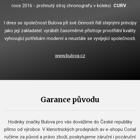
roce 2016 - prohnutý stroj chronografu v kolekci
CURV
.
I dnes se společnost Bulova při své činnosti řídí stejnými principy
jako její zakladatel: vyrábět časoměrné přístroje prvotřídní kvality
vyhovující potřebám moderní a neustále se vyvíjející společnosti.
www.bulova.cz
Garance původu
Hodinky značky Bulova pro vás dovážíme do České republiky
přímo od výrobce.
V klenotnických prodejnách av e-shopu Corial
ručíme za původ a právo zboží, poskytujeme záruční i pozáruční