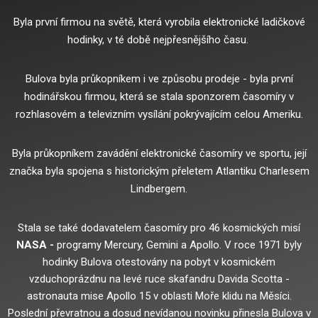
Byla první firmou na světě, která vyrobila elektronické ladičkové
hodinky, v té době nejpřesnějšího času.
Bulova byla průkopníkem i ve způsobu prodeje - byla první
hodinářskou firmou, která se stala sponzorem časomíry v
rozhlasovém a televizním vysílání pokrývajícím celou Ameriku.
Byla průkopníkem zavádění elektronické časomíry ve sportu, její
značka byla spojena s historickým přeletem Atlantiku Charlesem
Lindbergem.
Stala se také dodavatelem časomíry pro 46 kosmických misí
NASA -
programy Mercury, Gemini a Apollo.
V roce 1971 byly
hodinky Bulova otestovány na pobyt v kosmickém
vzduchoprázdnu na levé ruce skafandru Davida Scotta -
astronauta mise Apollo 15 v oblasti Moře klidu na Měsíci.
Poslední převratnou a dosud nevídanou novinku přinesla Bulova v