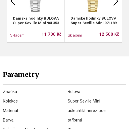
Dámské hodinky BULOVA
Dámské hodinky BULOVA
Super Seville Mini 96L353
Super Seville Mini 97L189
11 700 Kč
12 500 Kč
Skladem
Skladem
S
Parametry
Značka
Bulova
Kolekce
Super Seville Mini
Materiál
ušlechtilá nerez ocel
Barva
stříbrná