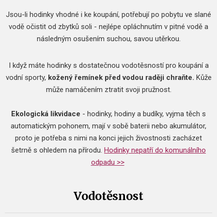
Jsou-li hodinky vhodné i ke koupání, potřebují po pobytu ve slané
vodě očistit od zbytků soli - nejlépe opláchnutím v pitné vodě a
následným osušením suchou, savou utěrkou.
I když máte hodinky s dostatečnou vodotěsností pro koupání a
vodní sporty,
kožený řemínek před vodou raději chraňte.
Kůže
může namáčením ztratit svoji pružnost.
Ekologická likvidace
- hodinky, hodiny a budíky, vyjma těch s
automatickým pohonem, mají v sobě baterii nebo akumulátor,
proto je potřeba s nimi na konci jejich živostnosti zacházet
šetrně s ohledem na přírodu.
Hodinky nepatří do komunálního
odpadu >>
Vodotěsnost