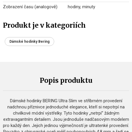
Zobrazení času (analogově)
hodiny, minuty
Produkt je v kategoriích
Dámské hodinky Bering
Popis produktu
Dámské hodinky BERING Ultra Slim ve stříbrném provedení
nadchnou příznivce jednoduché elegance, kteří si nepotrpí na
chvilkové módní výstřelky. Tyto hodinky „netrpí“ žádným
extravagantním detailem. Jsou jednoduše nadčasovým modelem
pro každý den. Jejich jedinou výjimečností je ultratenké provedení.
Pouzdro z chirurgické oceli měří pouhopouhých 4,8 mm a řadí se