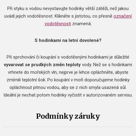
Při styku s vodou nevystavujte hodinky větší zátěži, než jakou
uvádí jejich vodotěsnost.
Klikněte s jistotou, co přesně
označení
vodotěsnosti
znamená.
S hodinkami na letní dovolené?
Při sprchování či koupání s vodotěsnými hodinkami je důležité
vyvarovat se prudkých změn teploty
vody.
Než se s hodinkami
vrhnete do mořských vln, nejprve je lehce opláchněte, abyste
zmírnili teplotní šok.
Po koupání v moři doporučujeme hodinky
opláchnout pitnou vodou, aby se z nich smyla usazená sůl.
Ideální je nechat potom hodinky vyčistit v autorizovaném servisu.
Podmínky záruky