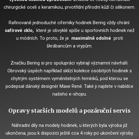
chirurgické oceli s keramikou, prvotřídní přírodní kůží či silikonem.
Rafinovaně jednoduché ciferníky hodinek Bering vždy chrání
safírové sklo,
které je obvyklé spíše u sportovních hodinek než
u módních.
To proto, že je
maximálně odolné
proti
škrábancům a vrypům.
Značku Bering si pro spolupráci vybírají významní návrháři.
Obrovský úspěch například sklízí kolekce osobitých hodinek s
chytrým systémem vyměnitelných řemínků, pod kterou se
podepsal dánský designér Maxe René.
Také ji najdete v nabídce
našeho e-shopu.
Opravy starších modelů a pozáruční servis
Náhradní díly na modely hodinek, u kterých byla výroba již
ukončena, jsou k dispozici ještě cca 4 roky po ukončení výroby.