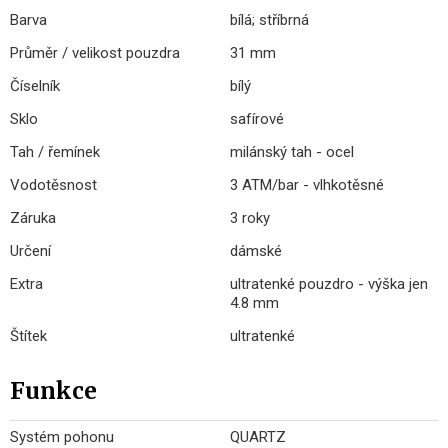
Barva
bílá; stříbrná
Průměr / velikost pouzdra
31 mm
Číselník
bílý
Sklo
safírové
Tah / řemínek
milánský tah - ocel
Vodotěsnost
3 ATM/bar - vlhkotěsné
Záruka
3 roky
Určení
dámské
Extra
ultratenké pouzdro - výška jen
4.8 mm
Štítek
ultratenké
Funkce
Systém pohonu
QUARTZ