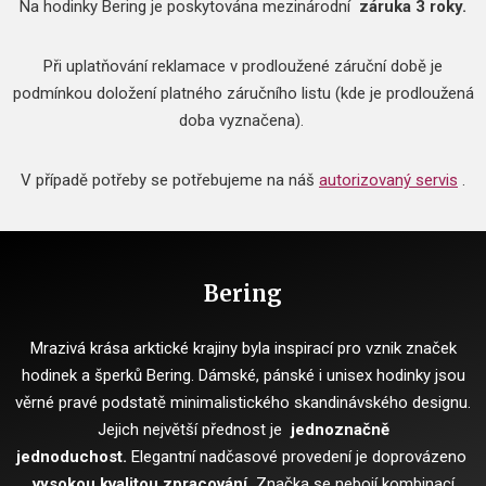
Na hodinky Bering je poskytována mezinárodní
záruka 3 roky.
Při uplatňování reklamace v prodloužené záruční době je
podmínkou doložení platného záručního listu (kde je prodloužená
doba vyznačena).
V případě potřeby se potřebujeme na náš
autorizovaný servis
.
Bering
Mrazivá krása arktické krajiny byla inspirací pro vznik značek
hodinek a šperků Bering.
Dámské, pánské i unisex hodinky jsou
věrné pravé podstatě minimalistického skandinávského designu.
Jejich největší přednost je
jednoznačně
jednoduchost.
Elegantní nadčasové provedení je doprovázeno
vysokou kvalitou zpracování.
Značka se nebojí kombinací