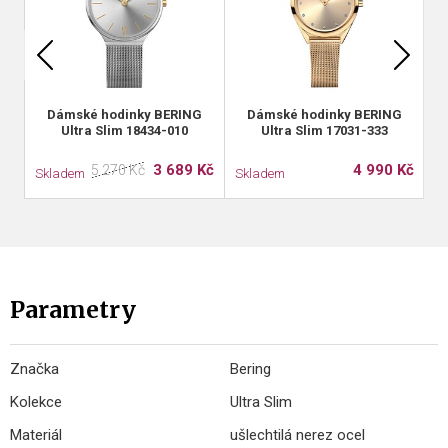
Dámské hodinky BERING
Dámské hodinky BERING
Ultra Slim 18434-010
Ultra Slim 17031-333
3 689 Kč
4 990 Kč
5 270 Kč
Skladem
Skladem
S
Parametry
Značka
Bering
Kolekce
Ultra Slim
Materiál
ušlechtilá nerez ocel