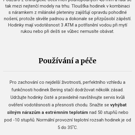
tak mezi nejtenčí modely na trhu. Tloušťka hodinek v kombinaci
s náramkem z milánské pleteniny zajišťují opravdu pohodlné
nošení, protože skvěle padnou a dokonale se přizpůsobí zápěstí.
Hodinky mají vodotěsnost 3 ATM a potřísnění vodou při mytí
rukou nebo při dešti se vůbec nemusíte obávat.
Používání a péče
Pro zachování co nejdelší životnosti, perfektního vzhledu a
funkčnosti hodinek Bering stačí dodržovat několik zásad.
Udržujte hodinky čisté a pravidelně navštěvujte servis kvůli
ověření vodotěsnosti a přesnosti chodu.
Snažte se
vyhýbat
silným nárazům a extrémním teplotám
nad 50 stupňů nebo
pod -10 stupňů.
Normální provozní teplotní rozsah hodinek je od
5 do 35˚C.