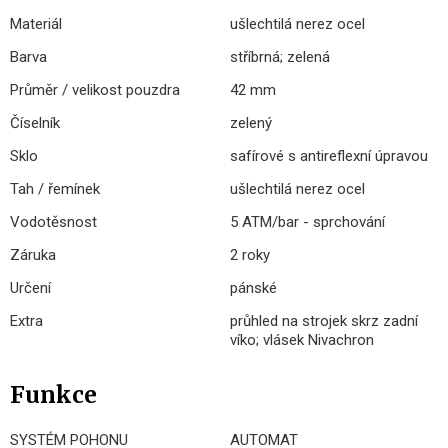
Materiál
ušlechtilá nerez ocel
Barva
stříbrná; zelená
Průměr / velikost pouzdra
42 mm
Číselník
zelený
Sklo
safírové s antireflexní úpravou
Tah / řemínek
ušlechtilá nerez ocel
Vodotěsnost
5 ATM/bar - sprchování
Záruka
2 roky
Určení
pánské
Extra
průhled na strojek skrz zadní
víko; vlásek Nivachron
Funkce
SYSTÉM POHONU
AUTOMAT