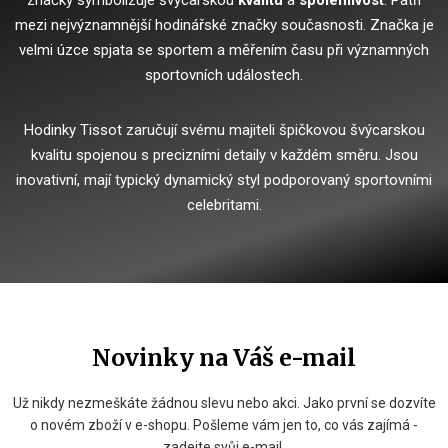
značky symbolizuje švýcarskou
kvalitu
a
spolehlivost
. Patří
mezi nejvýznamnější hodinářské značky současnosti. Značka je
velmi úzce spjata se sportem a měřením času při významných
sportovních událostech.
Hodinky Tissot zaručují svému majiteli špičkovou švýcarskou
kvalitu spojenou s precizními detaily v každém směru. Jsou
inovativní, mají typický dynamický styl podporovaný sportovními
celebritami.
Novinky na Váš e-mail
Už nikdy nezmeškáte žádnou slevu nebo akci. Jako první se dozvíte
o novém zboží v e-shopu. Pošleme vám jen to, co vás zajímá -
zadejte svůj e-mail.