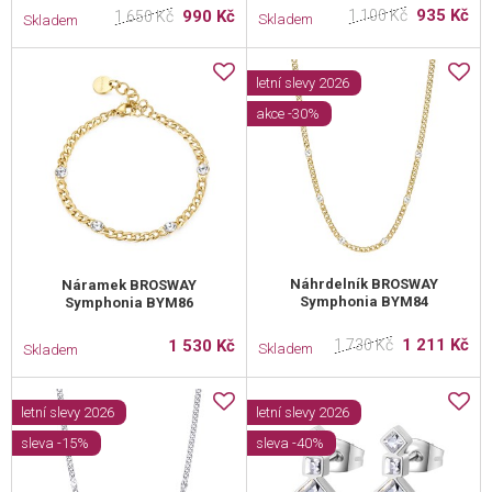
935 Kč
990 Kč
1 100 Kč
1 650 Kč
Skladem
Skladem
letní slevy 2026
akce -30%
Náhrdelník BROSWAY
Náramek BROSWAY
Symphonia BYM84
Symphonia BYM86
1 211 Kč
1 530 Kč
1 730 Kč
Skladem
Skladem
letní slevy 2026
letní slevy 2026
sleva -15%
sleva -40%