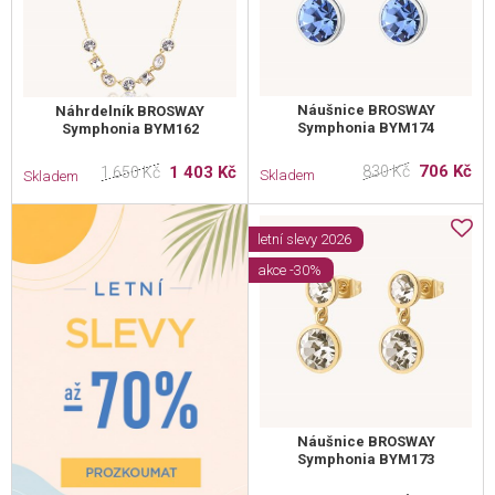
Náušnice BROSWAY
Náhrdelník BROSWAY
Symphonia BYM174
Symphonia BYM162
706 Kč
1 403 Kč
830 Kč
1 650 Kč
Skladem
Skladem
letní slevy 2026
akce -30%
Náušnice BROSWAY
Symphonia BYM173