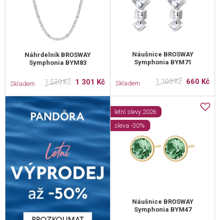
Náušnice BROSWAY
Náhrdelník BROSWAY
Symphonia BYM71
Symphonia BYM83
660 Kč
1 301 Kč
1 100 Kč
1 530 Kč
Skladem
Skladem
letní slevy 2026
sleva -30%
Náušnice BROSWAY
Symphonia BYM47