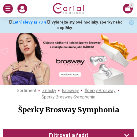
0
💥
Letní slevy až 70 %
💥 Vybírejte stylové hodinky, šperky nebo
doplňky.
Sortiment
Značky
Brosway
Šperky Brosway
Šperky Brosway Symphonia
Šperky Brosway Symphonia
Filtrovat a řadit