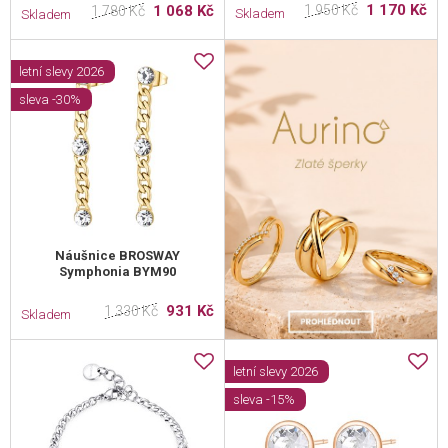
1 170 Kč
1 068 Kč
1 950 Kč
1 780 Kč
Skladem
Skladem
letní slevy 2026
sleva -30%
Náušnice BROSWAY
Symphonia BYM90
931 Kč
1 330 Kč
Skladem
letní slevy 2026
sleva -15%