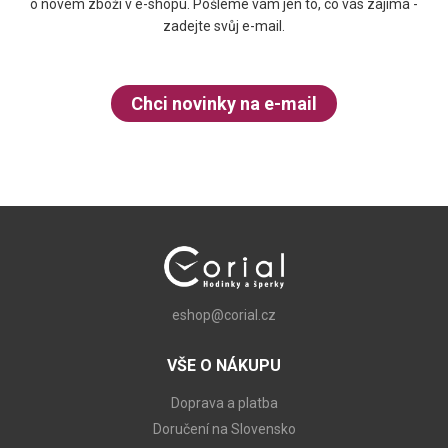
o novém zboží v e-shopu. Pošleme vám jen to, co vás zajímá -
zadejte svůj e-mail.
Chci novinky na e-mail
eshop@corial.cz
VŠE O NÁKUPU
Doprava a platba
Doručení na Slovensko