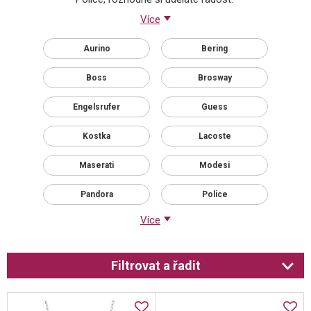
Více
Aurino
Bering
Boss
Brosway
Engelsrufer
Guess
Kostka
Lacoste
Maserati
Modesi
Pandora
Police
Více
Filtrovat a řadit