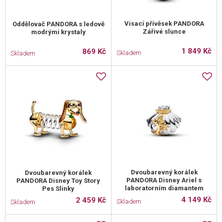
Visací přívěsek PANDORA
Oddělovač PANDORA s ledově
Zářivé slunce
modrými krystaly
1 849 Kč
869 Kč
Skladem
Skladem
Dvoubarevný korálek
Dvoubarevný korálek
PANDORA Disney Ariel s
PANDORA Disney Toy Story
laboratorním diamantem
Pes Slinky
4 149 Kč
2 459 Kč
Skladem
Skladem