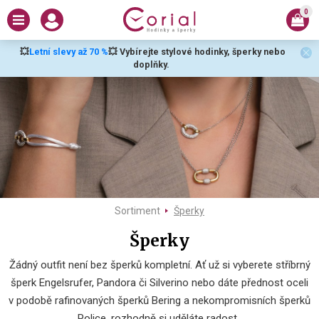
0
💥
Letní slevy až 70 %
💥 Vybírejte stylové hodinky, šperky nebo
doplňky.
Sortiment
Šperky
Šperky
Žádný outfit není bez šperků kompletní. Ať už si vyberete stříbrný
šperk Engelsrufer, Pandora či Silverino nebo dáte přednost oceli
v podobě rafinovaných šperků Bering a nekompromisních šperků
Police, rozhodně si uděláte radost.