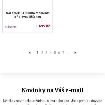
Náramek PANDORA Moments
s fialovou šňůrkou
1 699 Kč
Skladem
1
2
3
4
5
6
7
...
Novinky na Váš e-mail
Už nikdy nezmeškáte žádnou slevu nebo akci. Jako první se dozvíte