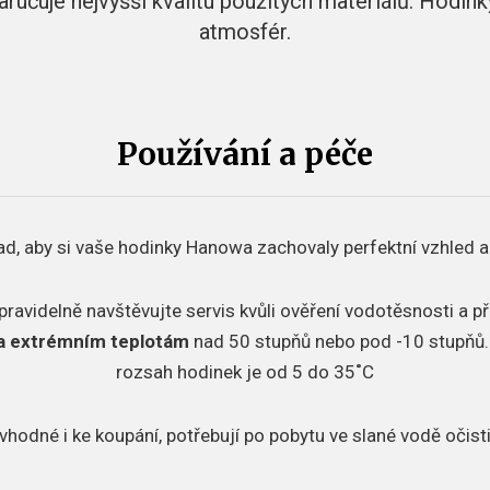
čuje nejvyšší kvalitu použitých materiálů. Hodink
atmosfér.
Používání a péče
ad, aby si vaše hodinky Hanowa zachovaly perfektní vzhled a
 pravidelně navštěvujte servis kvůli ověření vodotěsnosti a 
a extrémním teplotám
nad 50 stupňů nebo pod -10 stupňů
rozsah hodinek je od 5 do 35˚C
vhodné i ke koupání, potřebují po pobytu ve slané vodě očisti