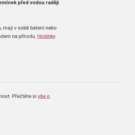
emínek před vodou raději
 mají v sobě baterii nebo
ledem na přírodu.
Hodinky
snost.
Přečtěte si
vše o