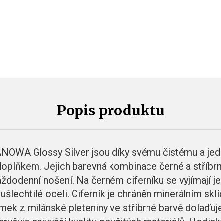
Popis produktu
NOWA Glossy Silver jsou díky svému čistému a je
lňkem. Jejich barevná kombinace černé a stříbrné
každodenní nošení. Na černém ciferníku se vyjímají je
 ušlechtilé oceli. Ciferník je chráněn minerálním sk
mek z milánské pleteniny ve stříbrné barvě dolaďuje 