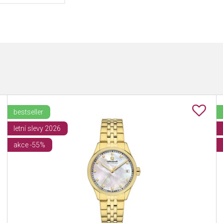
bestseller
letní slevy 2026
akce -55%