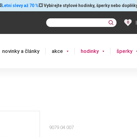

Letní slevy až 70 %
💥 Vybírejte stylové hodinky, šperky nebo doplňk
|
0
novinky a články
akce
hodinky
šperky
9079.04.007