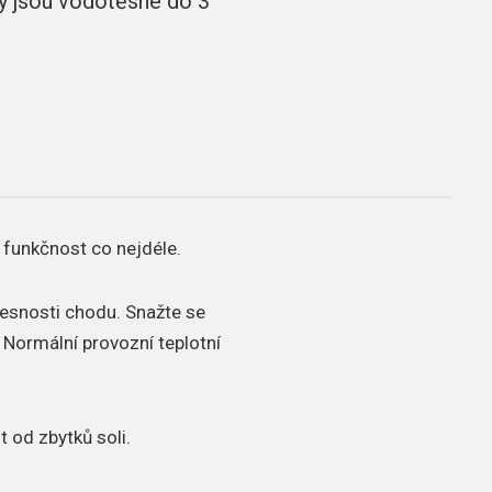
y jsou vodotěsné do 3
 funkčnost co nejdéle.
přesnosti chodu.
Snažte se
.
Normální provozní teplotní
t od zbytků soli.