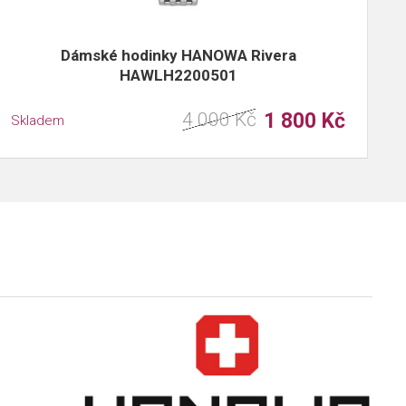
Dámské hodinky HANOWA Rivera
HAWLH2200501
4 000 Kč
1 800 Kč
Skladem
S