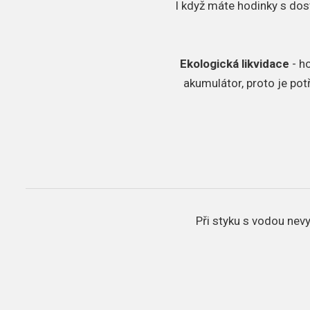
I když máte hodinky s dos
Ekologická likvidace
- h
akumulátor, proto je pot
Při styku s vodou nevy