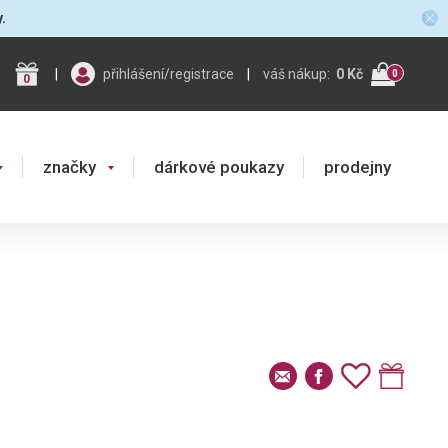
y.
|
přihlášení/registrace
|
váš nákup:
0 Kč
0
0
značky
dárkové poukazy
prodejny