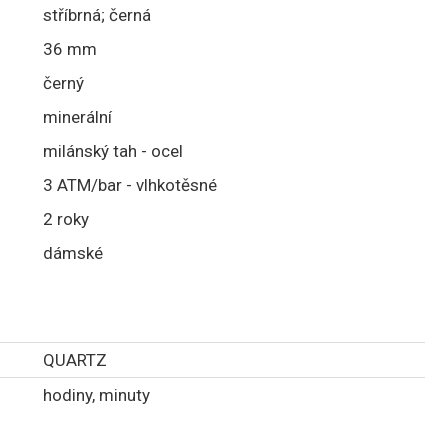
stříbrná; černá
36 mm
černý
minerální
milánský tah - ocel
3 ATM/bar - vlhkotěsné
2 roky
dámské
QUARTZ
hodiny, minuty