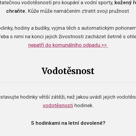
tatečnou vodotěsností pro koupání a vodní sporty,
kožený ř
chraňte.
Kůže může namáčením ztratit svoji pružnost.
odinky, hodiny a budíky, vyjma těch s automatickým pohonem,
řeba s nimi na konci jejich živostnosti zacházet šetrně s oh
nepatří do komunálního odpadu >>
Vodotěsnost
stavujte hodinky větší zátěži, než jakou uvádí jejich vodotě
vodotěsnosti
hodinek.
S hodinkami na letní dovolené?