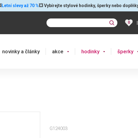

Letní slevy až 70 %
💥 Vybírejte stylové hodinky, šperky nebo doplňk
|
0
novinky a články
akce
hodinky
šperky
G124003