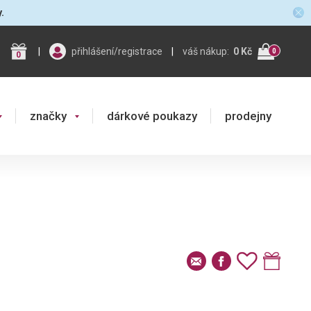
y.
|
přihlášení/registrace
|
váš nákup:
0 Kč
0
0
značky
dárkové poukazy
prodejny