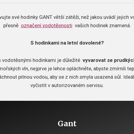
vujte své hodinky GANT větší zátěži, než jakou uvádí jejich
přesně
označení vodotěsnosti
vašich hodinek znamená.
S hodinkami na letní dovolené?
 s vodotěsnými hodinkami je důležité
vyvarovat se prudkýc
ořských vln, nejprve je lehce opláchněte, abyste zmírnili tep
chnout pitnou vodou, aby se z nich smyla usazená sůl.
Ideá
vyčistit v autorizovaném servisu.
Gant