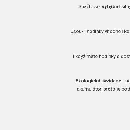
Snažte se
vyhýbat sil
Jsou-li hodinky vhodné i ke
I když máte hodinky s dos
Ekologická likvidace
- h
akumulátor, proto je pot