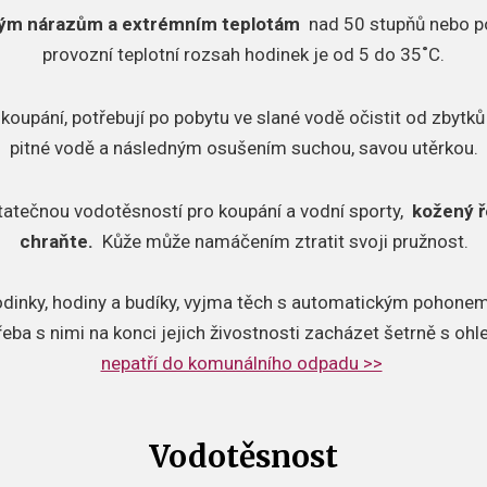
ným nárazům a extrémním teplotám
nad 50 stupňů nebo p
provozní teplotní rozsah hodinek je od 5 do 35˚C.
 koupání, potřebují po pobytu ve slané vodě očistit od zbytků 
pitné vodě a následným osušením suchou, savou utěrkou.
tatečnou vodotěsností pro koupání a vodní sporty,
kožený ř
chraňte.
Kůže může namáčením ztratit svoji pružnost.
odinky, hodiny a budíky, vyjma těch s automatickým pohonem,
řeba s nimi na konci jejich živostnosti zacházet šetrně s oh
nepatří do komunálního odpadu >>
Vodotěsnost