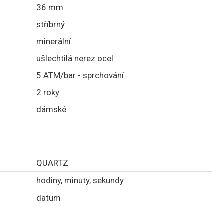
36 mm
stříbrný
minerální
ušlechtilá nerez ocel
5 ATM/bar - sprchování
2 roky
dámské
QUARTZ
hodiny, minuty, sekundy
datum