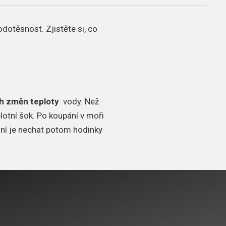
 vodotěsnost.
Zjistěte si, co
h změn teploty
vody.
Než
lotní šok.
Po koupání v moři
lní je nechat potom hodinky