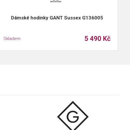
Dámské hodinky GANT Sussex G136005
5 490 Kč
Skladem
S