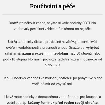
Používání a péče
Dodržujte několik zásad, abyste si vaše hodinky FESTINA
zachovaly perfektní vzhled a funkčnost co nejdéle.
Udržujte hodinky čisté a pravidelně navštěvujte servis kvůli
ověření vodotěsnosti a přesnosti chodu.
Snažte se
vyhýbat
silným nárazům a extrémním teplotám
nad 50 stupňů nebo
pod -10 stupňů.
Normální provozní teplotní rozsah hodinek je od
5 do 35˚C
Jsou-li hodinky vhodné i ke koupání, potřebují po pobytu ve slané
vodě očistit od zbytků soli.
I když máte hodinky s dostatečnou vodotěsností pro koupání a
vodní sporty,
kožený řemínek před vodou raději chraňte.