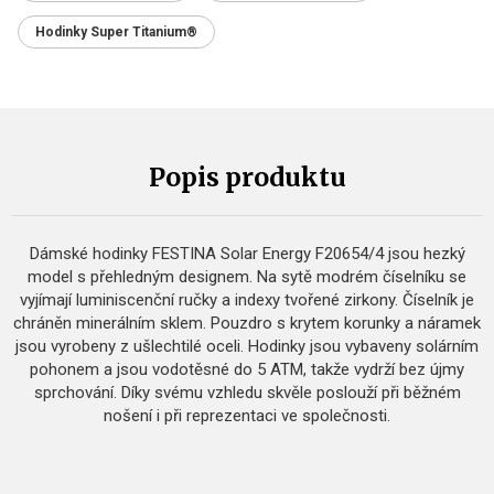
Hodinky Super Titanium®
Popis produktu
Dámské hodinky FESTINA Solar Energy F20654/4 jsou hezký
model s přehledným designem. Na sytě modrém číselníku se
vyjímají luminiscenční ručky a indexy tvořené zirkony. Číselník je
chráněn minerálním sklem. Pouzdro s krytem korunky a náramek
jsou vyrobeny z ušlechtilé oceli. Hodinky jsou vybaveny solárním
pohonem a jsou vodotěsné do 5 ATM, takže vydrží bez újmy
sprchování. Díky svému vzhledu skvěle poslouží při běžném
nošení i při reprezentaci ve společnosti.