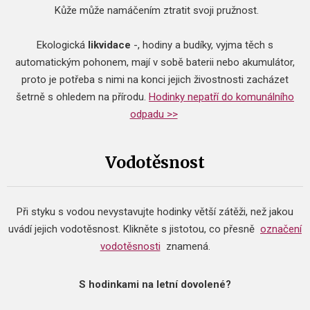
Kůže může namáčením ztratit svoji pružnost.
​Ekologická
likvidace
-, hodiny a budíky, vyjma těch s
automatickým pohonem, mají v sobě baterii nebo akumulátor,
proto je potřeba s nimi na konci jejich živostnosti zacházet
šetrně s ohledem na přírodu.
Hodinky nepatří do komunálního
odpadu >>
Vodotěsnost
Při styku s vodou nevystavujte hodinky větší zátěži, než jakou
uvádí jejich vodotěsnost.
Klikněte s jistotou, co přesně
označení
vodotěsnosti
znamená.
S hodinkami na letní dovolené?