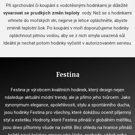
Při sprchování či koupání s vodotěsnými hodinkami je důležité
vyvarovat se prudkých změn teploty
vody.
Než se s hodinkami
vrhnete do mořských vln, nejprve je lehce opláchněte, abyste
zmírnili teplotní šok.
Po koupání v moři doporučujeme hodinky
opláchnout pitnou vodou, aby se z nich smyla usazená sůl.
Ideální je nechat potom hodinky vyčistit v autorizovaném servisu.
Festina
Festina je výrobcem kvalitních hodinek, který design nejen
následuje aktuální módní trendy, ale je přímo jeho tvůrcem.
Jako
synonymum elegance, spolehlivosti, stylu a spontánního ducha,
jsou hodinky Festina pro všechny, které dokážou ocenit příjemný
styl a estetiku.
Hodnoty, které Festina přináší v globálním měřítku,
jsou dnes přítomny všude na světě.
Bez ohledu na hranice přináší