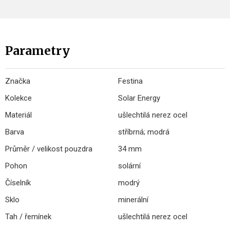
Parametry
Značka
Festina
Kolekce
Solar Energy
Materiál
ušlechtilá nerez ocel
Barva
stříbrná; modrá
Průměr / velikost pouzdra
34 mm
Pohon
solární
Číselník
modrý
Sklo
minerální
Tah / řemínek
ušlechtilá nerez ocel