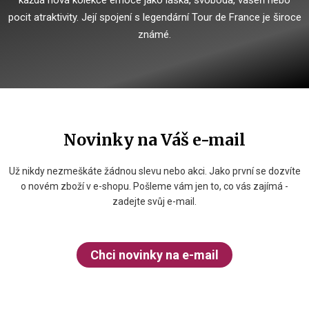
každá nová kolekce emoce jako láska, svoboda, vášeň nebo
pocit atraktivity.
Její spojení s legendární Tour de France je široce
známé.
Novinky na Váš e-mail
Už nikdy nezmeškáte žádnou slevu nebo akci. Jako první se dozvíte
o novém zboží v e-shopu. Pošleme vám jen to, co vás zajímá -
zadejte svůj e-mail.
Chci novinky na e-mail