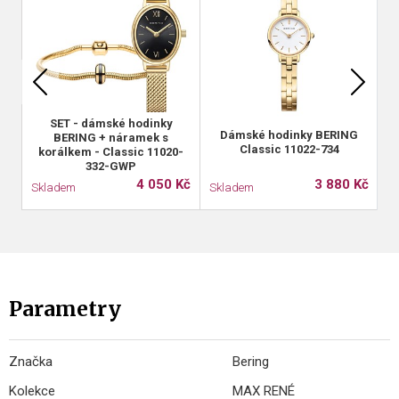
ak
SET - dámské hodinky
Dámské hodinky BERING
BERING + náramek s
Classic 11022-734
korálkem - Classic 11020-
332-GWP
4 050 Kč
3 880 Kč
Skladem
Skladem
S
Parametry
Značka
Bering
Kolekce
MAX RENÉ