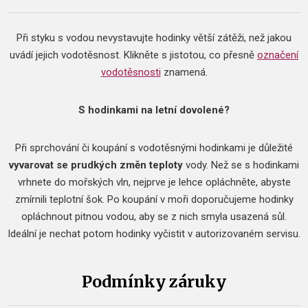
Při styku s vodou nevystavujte hodinky větší zátěži, než jakou
uvádí jejich vodotěsnost.
Klikněte s jistotou, co přesně
označení
vodotěsnosti
znamená.
S hodinkami na letní dovolené?
Při sprchování či koupání s vodotěsnými hodinkami je důležité
vyvarovat se prudkých změn teploty
vody.
Než se s hodinkami
vrhnete do mořských vln, nejprve je lehce opláchněte, abyste
zmírnili teplotní šok.
Po koupání v moři doporučujeme hodinky
opláchnout pitnou vodou, aby se z nich smyla usazená sůl.
Ideální je nechat potom hodinky vyčistit v autorizovaném servisu.
Podmínky záruky