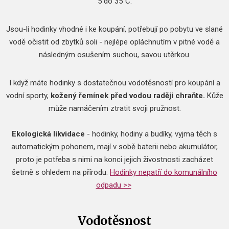
5 do 35˚C.
Jsou-li hodinky vhodné i ke koupání, potřebují po pobytu ve slané
vodě očistit od zbytků soli - nejlépe opláchnutím v pitné vodě a
následným osušením suchou, savou utěrkou.
I když máte hodinky s dostatečnou vodotěsností pro koupání a
vodní sporty,
kožený řemínek před vodou raději chraňte.
Kůže
může namáčením ztratit svoji pružnost.
Ekologická likvidace
- hodinky, hodiny a budíky, vyjma těch s
automatickým pohonem, mají v sobě baterii nebo akumulátor,
proto je potřeba s nimi na konci jejich živostnosti zacházet
šetrně s ohledem na přírodu.
Hodinky nepatří do komunálního
odpadu >>
Vodotěsnost