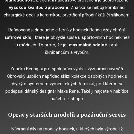
jednoduchost.
Elegantní nadčasové provedení je doprovázeno
vysokou kvalitou zpracování.
Značka se nebojí kombinací
chirurgické oceli s keramikou, prvotřídní přírodní kůží či silikonem.
Rafinovaně jednoduché ciferníky hodinek Bering vždy chrání
safírové sklo,
které je obvyklé spíše u sportovních hodinek než
u módních.
To proto, že je
maximálně odolné
proti
škrábancům a vrypům.
Značku Bering si pro spolupráci vybírají významní návrháři.
Obrovský úspěch například sklízí kolekce osobitých hodinek s
chytrým systémem vyměnitelných řemínků, pod kterou se
podepsal dánský designér Maxe René.
Také ji najdete v nabídce
našeho e-shopu.
Opravy starších modelů a pozáruční servis
Náhradní díly na modely hodinek, u kterých byla výroba již