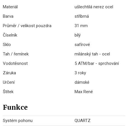
Materiál
ušlechtilá nerez ocel
Barva
stříbrná
Průměr / velikost pouzdra
31 mm
Číselník
bílý
Sklo
safírové
Tah / řemínek
milánský tah - ocel
Vodotěsnost
5 ATM/bar - sprchování
Záruka
3 roky
Určení
dámské
Štítek
Max René
Funkce
Systém pohonu
QUARTZ