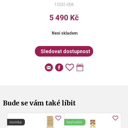
15531-004
5 490 Kč
Není skladem
Bude se vám také líbit
novinka
bestseller
le