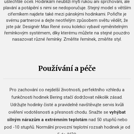
ušlechtilé oceli. Hodinkám neublíží mytí rukou ani sprchování, ale
plavání a potápění s nimi se nedoporučuje. Stejný model s větším
ciferníkem najdete také mezi pánskými hodinkami. Pořiďte je
svému partnerovi a dejte neotřelým způsobem světu vědět, že
jste pár. Designér Max René svou kolekci vybavil vyměnitelným
řemínkovým systémem, díky kterému můžete na stejné pouzdro
nasazovat různé řemínky. Změňte řemínek, změňte styl.
Používání a péče
Pro zachování co nejdelší životnosti, perfektního vzhledu a
funkčnosti hodinek Bering stačí dodržovat několik zásad.
Udržujte hodinky čisté a pravidelně navštěvujte servis kvůli
ověření vodotěsnosti a přesnosti chodu.
Snažte se
vyhýbat
silným nárazům a extrémním teplotám
nad 50 stupňů nebo
pod -10 stupňů.
Normální provozní teplotní rozsah hodinek je od