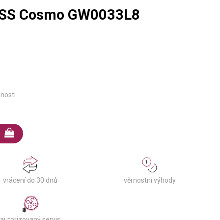
ESS Cosmo GW0033L8
pnosti
věrnostní výhody
vrácení do 30 dnů
autorizovaný servis