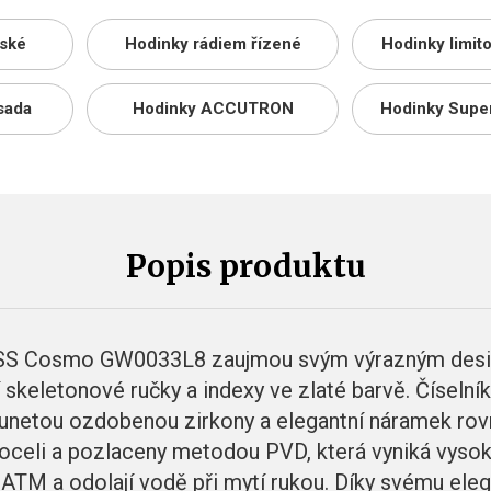
ské
Hodinky rádiem řízené
Hodinky limit
sada
Hodinky ACCUTRON
Hodinky Supe
Popis produktu
S Cosmo GW0033L8 zaujmou svým výrazným design
 skeletonové ručky a indexy ve zlaté barvě. Číselní
unetou ozdobenou zirkony a elegantní náramek rov
 oceli a pozlaceny metodou PVD, která vyniká vyso
ATM a odolají vodě při mytí rukou. Díky svému ele