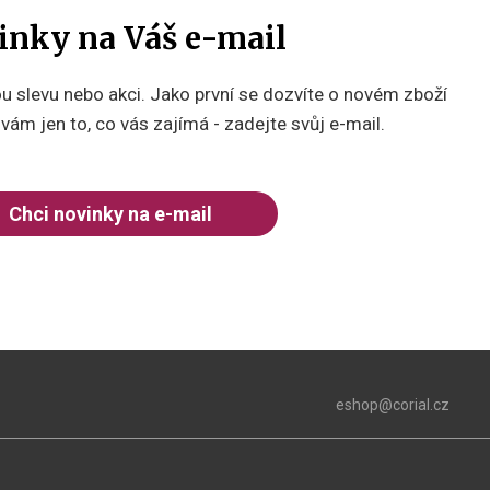
inky na Váš e-mail
 slevu nebo akci. Jako první se dozvíte o novém zboží
ám jen to, co vás zajímá - zadejte svůj e-mail.
Chci novinky na e-mail
eshop@corial.cz