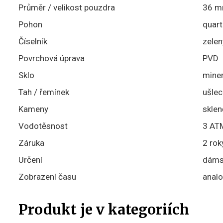
Průměr / velikost pouzdra
36 
Pohon
quart
Číselník
zelen
Povrchová úprava
PVD
Sklo
miner
Tah / řemínek
ušlec
Kameny
sklen
Vodotěsnost
3 ATM
Záruka
2 rok
Určení
dáms
Zobrazení času
analo
Produkt je v kategoriích