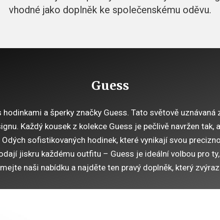
vhodné jako doplněk ke společenskému oděvu.
Guess
 s hodinkami a šperky značky Guess. Tato světově uznávaná 
ignu. Každý kousek z kolekce Guess je pečlivě navržen tak, a
l. Odých sofistikovaných hodinek, které vynikají svou preciz
odají jiskru každému outfitu – Guess je ideální volbou pro ty, k
ejte naši nabídku a najděte ten pravý doplněk, který zvýrazn