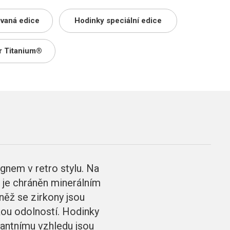
ovaná edice
Hodinky speciální edice
r Titanium®
em v retro stylu. Na
k je chráněn minerálním
něž se zirkony jsou
kou odolností. Hodinky
gantnímu vzhledu jsou