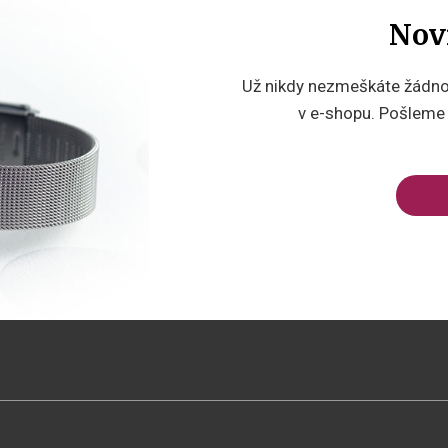
Nov
Už nikdy nezmeškáte žádnou
v e-shopu. Pošleme v