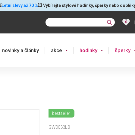

Letní slevy až 70 %
💥 Vybírejte stylové hodinky, šperky nebo doplňk
|
0
novinky a články
akce
hodinky
šperky
bestseller
GW0033L8