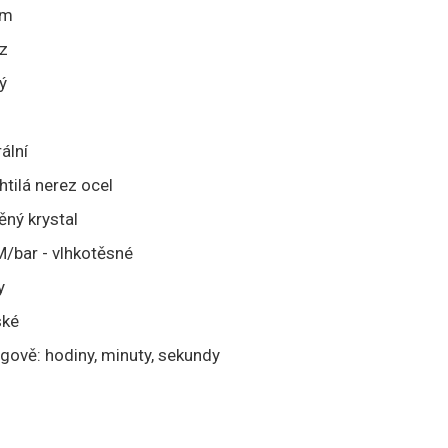
mm
z
ý
ální
htilá nerez ocel
ěný krystal
/bar - vlhkotěsné
y
ké
gově: hodiny, minuty, sekundy