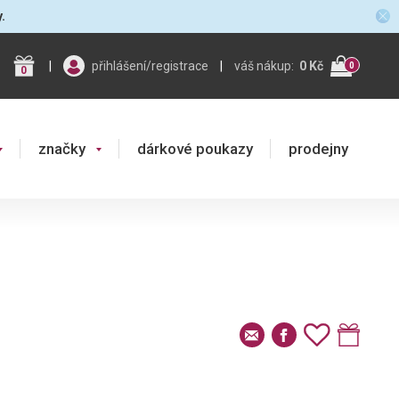
y.
|
přihlášení/registrace
|
váš nákup:
0 Kč
0
0
značky
dárkové poukazy
prodejny