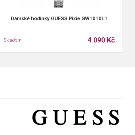
Dámské hodinky GUESS Pixie GW1010L1
4 090 Kč
Skladem
S