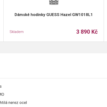
Dámské hodinky GUESS Hazel GW1018L1
3 890 Kč
Skladem
s
MO
htilá nerez ocel