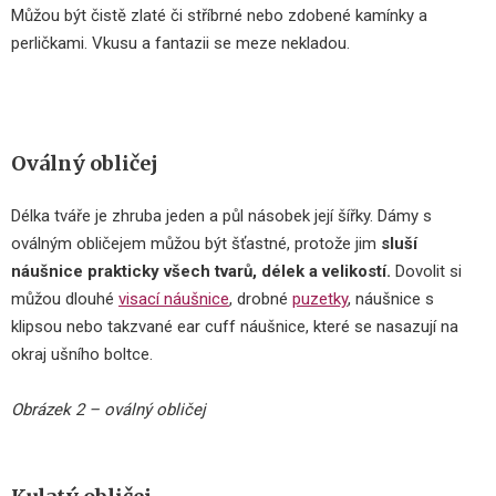
Můžou být čistě zlaté či stříbrné nebo zdobené kamínky a
perličkami. Vkusu a fantazii se meze nekladou.
Oválný obličej
Délka tváře je zhruba jeden a půl násobek její šířky. Dámy s
oválným obličejem můžou být šťastné, protože jim
sluší
náušnice prakticky všech tvarů, délek a velikostí.
Dovolit si
můžou dlouhé
visací náušnice
, drobné
puzetky
, náušnice s
klipsou nebo takzvané ear cuff náušnice, které se nasazují na
okraj ušního boltce.
Obrázek 2 – oválný obličej