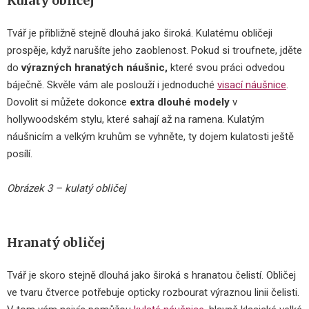
Kulatý obličej
Tvář je přibližně stejně dlouhá jako široká. Kulatému obličeji
prospěje, když narušíte jeho zaoblenost. Pokud si troufnete, jděte
do
výrazných hranatých náušnic,
které svou práci odvedou
báječně. Skvěle vám ale poslouží i jednoduché
visací náušnice
.
Dovolit si můžete dokonce
extra dlouhé modely
v
hollywoodském stylu, které sahají až na ramena. Kulatým
náušnicím a velkým kruhům se vyhněte, ty dojem kulatosti ještě
posílí.
Obrázek 3 – kulatý obličej
Hranatý obličej
Tvář je skoro stejně dlouhá jako široká s hranatou čelistí. Obličej
ve tvaru čtverce potřebuje opticky rozbourat výraznou linii čelisti.