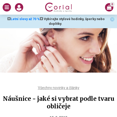
0
💥
Letní slevy až 70 %
💥 Vybírejte stylové hodinky, šperky nebo
doplňky.
Všechny novinky a články
Náušnice - jaké si vybrat podle tvaru
obličeje