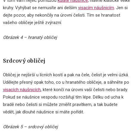
V tom vám nejvíc pomůžou
kulaté náušnice
,
hlavně klasické velké
kruhy. Vyhýbat se nemusíte ani delším
visacím náušnicím
. Jen si
dejte pozor, aby nekončily na úrovni čelisti. Tím se hranatost
vašeho obličeje ještě zvýrazní.
Obrázek 4 – hranatý obličej
Srdcový obličej
Obličej je nejširší u lícních kostí a pak na čele, čelist je velmi úzká.
Udělejte přesný opak toho, co u hranatého obličeje, a sáhněte po
visacích náušnicích
, které končí na úrovni vaší čelisti nebo brady.
Pokud se náušnice vespodu rozšiřují tím lépe. Délku od ucha k
bradě nebo čelisti si můžete změřit pravítkem, a tak budete
vědět, jak dlouhé náušnice si máte pořídit.
Obrázek 5 – srdcový obličej