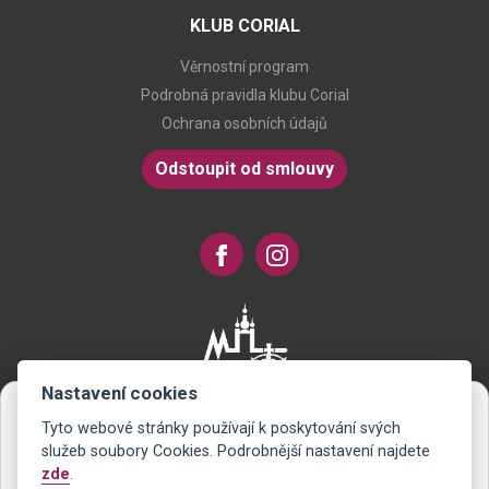
KLUB CORIAL
Věrnostní program
Podrobná pravidla klubu Corial
Ochrana osobních údajů
Odstoupit od smlouvy
Nastavení cookies
Tyto webové stránky používají k poskytování svých
Novinky na Váš e-mail
služeb soubory Cookies. Podrobnější nastavení najdete
zde
.