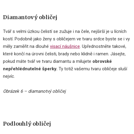
Diamantový obličej
Tvář s velmi úzkou čelistí se zužuje i na čele, nejširší je u lícních
kostí. Podobně jako ženy s obličejem ve tvaru srdce byste se i vy
měly zaměřit na dlouhé
visací náušnice
. Upřednostněte takové,
které končí na úrovni čelisti, brady nebo klidně i ramen. Jásejte,
pokud máte tvář ve tvaru diamantu a milujete
obrovské
nepřehlédnutelné šperky.
Ty totiž vašemu tvaru obličeje sluší
nejvíc.
Obrázek 6 – diamanotvý obličej
Podlouhlý obličej