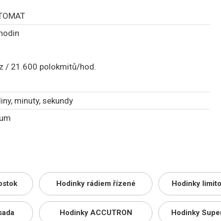
TOMAT
hodin
z / 21.600 polokmitů/hod.
o
iny, minuty, sekundy
tum
ostok
Hodinky rádiem řízené
Hodinky limit
sada
Hodinky ACCUTRON
Hodinky Supe