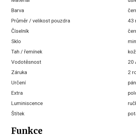
Materiál
ušl
Barva
čer
Průměr / velikost pouzdra
43
Číselník
čer
Sklo
min
Tah / řemínek
kož
Vodotěsnost
20 
Záruka
2 r
Určení
pán
Extra
pol
Luminiscence
ruč
Štítek
pot
Funkce