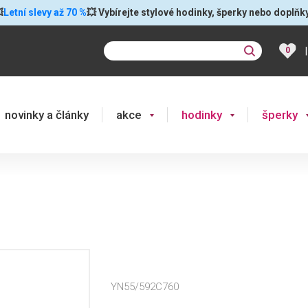

Letní slevy až 70 %
💥 Vybírejte stylové hodinky, šperky nebo doplňk
|
0
novinky a články
akce
hodinky
šperky
YN55/592C760