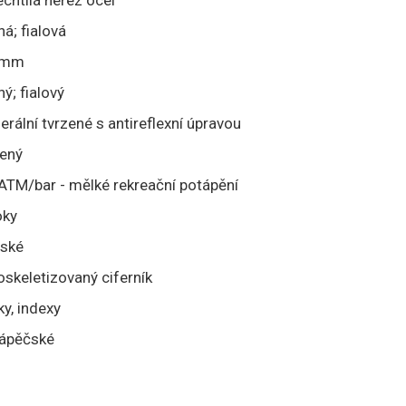
echtilá nerez ocel
ná; fialová
 mm
ný; fialový
erální tvrzené s antireflexní úpravou
ený
ATM/bar - mělké rekreační potápění
oky
ské
oskeletizovaný ciferník
ky, indexy
ápěčské