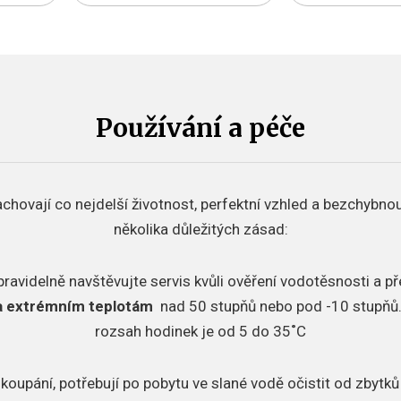
Používání a péče
chovají co nejdelší životnost, perfektní vzhled a bezchybno
několika důležitých zásad:
pravidelně navštěvujte servis kvůli ověření vodotěsnosti a p
a extrémním teplotám
nad 50 stupňů nebo pod -10 stupňů
rozsah hodinek je od 5 do 35˚C
 koupání, potřebují po pobytu ve slané vodě očistit od zbytků 