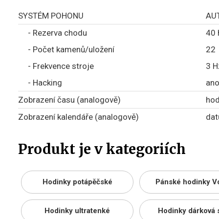
SYSTÉM POHONU
AU
- Rezerva chodu
40 
- Počet kamenů/uložení
22
- Frekvence stroje
3 H
- Hacking
an
Zobrazení času (analogově)
hod
Zobrazení kalendáře (analogově)
da
Produkt je v kategoriích
Hodinky potápěčské
Pánské hodinky V
Hodinky ultratenké
Hodinky dárková 