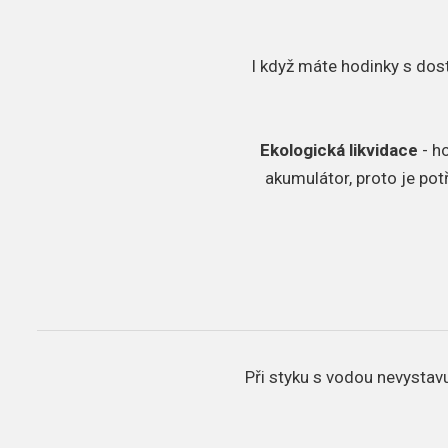
I když máte hodinky s dos
Ekologická likvidace
- h
akumulátor, proto je pot
Při styku s vodou nevystavu