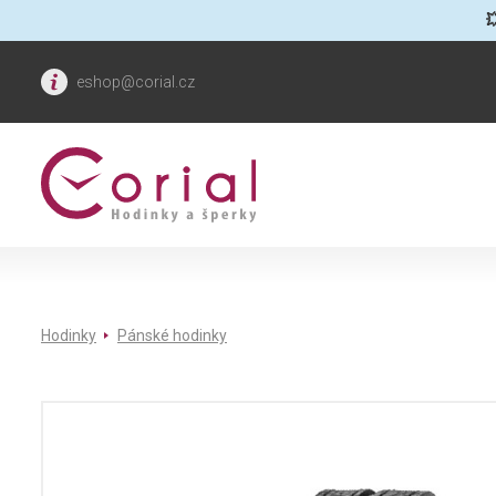

eshop@corial.cz
Hodinky
Pánské hodinky