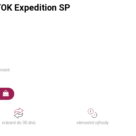
OK Expedition SP
pnosti
věrnostní výhody
vrácení do 30 dnů