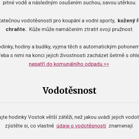
pitné vodě a následným osušením suchou, savou utěrkou.
tatečnou vodotěsností pro koupání a vodní sporty,
kožený ř
chraňte.
Kůže může namáčením ztratit svoji pružnost.
odinky, hodiny a budíky, vyjma těch s automatickým pohonem,
řeba s nimi na konci jejich živostnosti zacházet šetrně s oh
nepatří do komunálního odpadu >>
Vodotěsnost
jte hodinky Vostok větší zátěži, než jakou uvádí jejich vodo
zjistěte si, co vlastně
údaje o vodotěsnosti
znamenají.