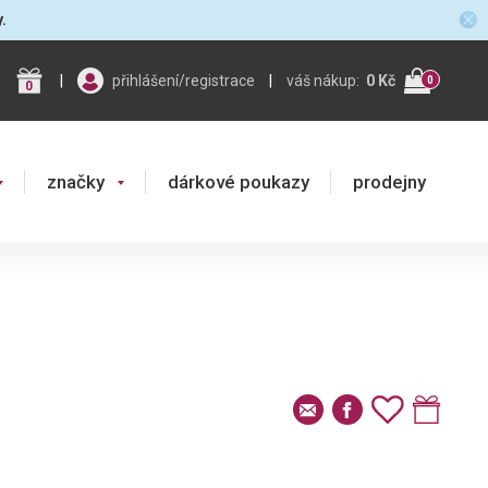
y.
|
přihlášení/registrace
|
váš nákup:
0 Kč
0
0
značky
dárkové poukazy
prodejny