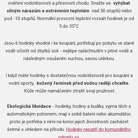
ověření vodotěsnosti a přesnosti chodu.
Snažte se
vyhýbat
silným nárazům a extrémním teplotám
nad 50 stupňů nebo
pod -10 stupňů.
Normální provozní teplotní rozsah hodinek je od
5 do 35˚C
Jsou-li hodinky vhodné i ke koupání, potřebují po pobytu ve slané
vodě očistit od zbytků soli - nejlépe opláchnutím v pitné vodě a
následným osušením suchou, savou utěrkou.
I když máte hodinky s dostatečnou vodotěsností pro koupání a
vodní sporty,
kožený řemínek před vodou raději chraňte.
Kůže může namáčením ztratit svoji pružnost.
Ekologická likvidace
- hodinky, hodiny a budíky, vyjma těch s
automatickým pohonem, mají v sobě baterii nebo akumulátor,
proto je potřeba s nimi na konci jejich živostnosti zacházet
šetrně s ohledem na přírodu.
Hodinky nepatří do komunálního
odpadu >>