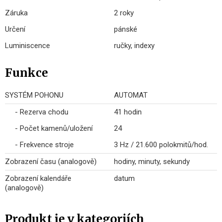
Záruka
2 roky
Určení
pánské
Luminiscence
ručky, indexy
Funkce
SYSTÉM POHONU
AUTOMAT
- Rezerva chodu
41 hodin
- Počet kamenů/uložení
24
- Frekvence stroje
3 Hz / 21.600 polokmitů/hod.
Zobrazení času (analogově)
hodiny, minuty, sekundy
Zobrazení kalendáře
datum
(analogově)
Produkt je v kategoriích