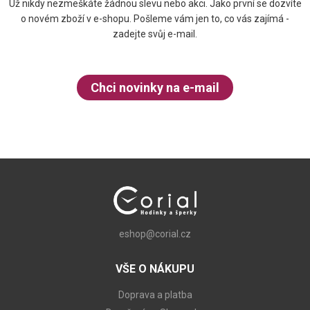
Už nikdy nezmeškáte žádnou slevu nebo akci. Jako první se dozvíte
o novém zboží v e-shopu. Pošleme vám jen to, co vás zajímá -
zadejte svůj e-mail.
Chci novinky na e-mail
eshop@corial.cz
VŠE O NÁKUPU
Doprava a platba