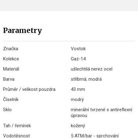
Parametry
Značka
Vostok
Kolekce
Gaz-14
Materiál
ušlechtilá nerez ocel
Barva
stříbrná; modrá
Průměr / velikost pouzdra
43 mm
Číselník
modrý
Sklo
minerální tvrzené s antireflexní
úpravou
Tah / řemínek
kožený
Vodotěsnost
5 ATM/bar - sprchování