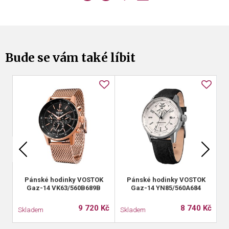
Bude se vám také líbit
Pánské hodinky VOSTOK
Pánské hodinky VOSTOK
Gaz-14 VK63/560B689B
Gaz-14 YN85/560A684
9 720 Kč
8 740 Kč
Skladem
Skladem
S