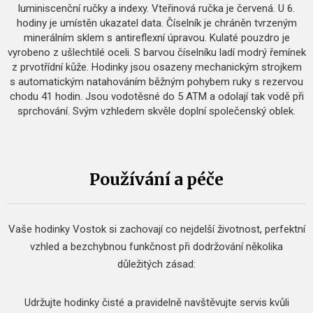
luminiscenční ručky a indexy. Vteřinová ručka je červená. U 6.
hodiny je umístěn ukazatel data. Číselník je chráněn tvrzeným
minerálním sklem s antireflexní úpravou. Kulaté pouzdro je
vyrobeno z ušlechtilé oceli. S barvou číselníku ladí modrý řemínek
z prvotřídní kůže. Hodinky jsou osazeny mechanickým strojkem
s automatickým natahováním běžným pohybem ruky s rezervou
chodu 41 hodin. Jsou vodotěsné do 5 ATM a odolají tak vodě při
sprchování. Svým vzhledem skvěle doplní společenský oblek.
Používání a péče
Vaše hodinky Vostok si zachovají co nejdelší životnost, perfektní
vzhled a bezchybnou funkčnost při dodržování několika
důležitých zásad:
Udržujte hodinky čisté a pravidelně navštěvujte servis kvůli