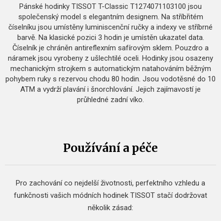
Pánské hodinky TISSOT T-Classic T1274071103100 jsou
společenský model s elegantním designem. Na stříbřitém
číselníku jsou umístěny luminiscenční ručky a indexy ve stříbrné
barvě. Na klasické pozici 3 hodin je umístěn ukazatel data.
Číselník je chráněn antireflexním safírovým sklem. Pouzdro a
náramek jsou vyrobeny z ušlechtilé oceli. Hodinky jsou osazeny
mechanickým strojkem s automatickým natahováním běžným
pohybem ruky s rezervou chodu 80 hodin. Jsou vodotěsné do 10
ATM a vydrží plavání i šnorchlování. Jejich zajímavostí je
průhledné zadní víko.
Používání a péče
Pro zachování co nejdelší životnosti, perfektního vzhledu a
funkčnosti vašich módních hodinek TISSOT stačí dodržovat
několik zásad: