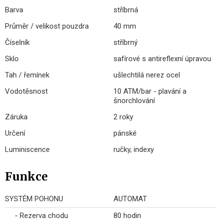
Barva
stříbrná
Průměr / velikost pouzdra
40 mm
Číselník
stříbrný
Sklo
safírové s antireflexní úpravou
Tah / řemínek
ušlechtilá nerez ocel
Vodotěsnost
10 ATM/bar - plavání a
šnorchlování
Záruka
2 roky
Určení
pánské
Luminiscence
ručky, indexy
Funkce
SYSTÉM POHONU
AUTOMAT
- Rezerva chodu
80 hodin