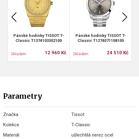
Pánské hodinky TISSOT T-
Pánské hodinky TISSOT T-
Classic T1374103302100
Classic T1274071108100
12 960 Kč
24 510 Kč
Skladem
Skladem
S
Parametry
Značka
Tissot
Kolekce
T-Classic
Materiál
ušlechtilá nerez ocel