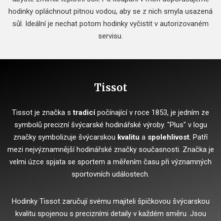
hodinky opláchnout pitnou vodou, aby se z nich smyla usazená
sůl. Ideální je nechat potom hodinky vyčistit v autorizovaném
servisu.
Tissot
Tissot je značka s
tradicí
počínající v roce 1853, je jedním ze
symbolů precizní švýcarské hodinářské výroby. "Plus" v logu
značky symbolizuje švýcarskou
kvalitu
a
spolehlivost
. Patří
mezi nejvýznamnější hodinářské značky současnosti. Značka je
velmi úzce spjata se sportem a měřením času při významných
sportovních událostech.
Hodinky Tissot zaručují svému majiteli špičkovou švýcarskou
kvalitu spojenou s precizními detaily v každém směru. Jsou