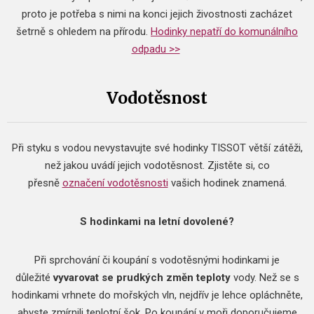
proto je potřeba s nimi na konci jejich živostnosti zacházet
šetrně s ohledem na přírodu.
Hodinky nepatří do komunálního
odpadu >>
Vodotěsnost
Při styku s vodou nevystavujte své hodinky TISSOT větší zátěži,
než jakou uvádí jejich vodotěsnost. Zjistěte si, co
přesně
označení vodotěsnosti
vašich hodinek znamená.
S hodinkami na letní dovolené?
Při sprchování či koupání s vodotěsnými hodinkami je
důležité
vyvarovat se prudkých změn teploty
vody. Než se s
hodinkami vrhnete do mořských vln, nejdřív je lehce opláchněte,
abyste zmírnili teplotní šok. Po koupání v moři doporučujeme