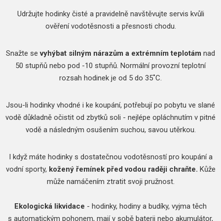
Udržujte hodinky čisté a pravidelně navštěvujte servis kvůli
ověření vodotěsnosti a přesnosti chodu.
Snažte se
vyhýbat silným nárazům a extrémním teplotám
nad
50 stupňů nebo pod -10 stupňů. Normální provozní teplotní
rozsah hodinek je od 5 do 35˚C.
Jsou-li hodinky vhodné i ke koupání, potřebují po pobytu ve slané
vodě důkladně očistit od zbytků soli - nejlépe opláchnutím v pitné
vodě a následným osušením suchou, savou utěrkou.
I když máte hodinky s dostatečnou vodotěsností pro koupání a
vodní sporty,
kožený řemínek před vodou raději chraňte.
Kůže
může namáčením ztratit svoji pružnost.
Ekologická likvidace
- hodinky, hodiny a budíky, vyjma těch
s automatickým pohonem, mají v sobě baterii nebo akumulátor,