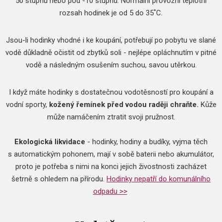
50 stupňů nebo pod -10 stupňů. Normální provozní teplotní
rozsah hodinek je od 5 do 35˚C.
Jsou-li hodinky vhodné i ke koupání, potřebují po pobytu ve slané
vodě důkladně očistit od zbytků soli - nejlépe opláchnutím v pitné
vodě a následným osušením suchou, savou utěrkou.
I když máte hodinky s dostatečnou vodotěsností pro koupání a
vodní sporty,
kožený řemínek před vodou raději chraňte.
Kůže
může namáčením ztratit svoji pružnost.
Ekologická likvidace
- hodinky, hodiny a budíky, vyjma těch
s automatickým pohonem, mají v sobě baterii nebo akumulátor,
proto je potřeba s nimi na konci jejich živostnosti zacházet
šetrně s ohledem na přírodu.
Hodinky nepatří do komunálního
odpadu >>