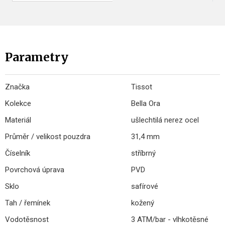
Parametry
Značka
Tissot
Kolekce
Bella Ora
Materiál
ušlechtilá nerez ocel
Průměr / velikost pouzdra
31,4 mm
Číselník
stříbrný
Povrchová úprava
PVD
Sklo
safírové
Tah / řemínek
kožený
Vodotěsnost
3 ATM/bar - vlhkotěsné