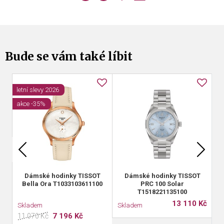
Bude se vám také líbit
letní slevy 2026
akce -35%
Dámské hodinky TISSOT
Dámské hodinky TISSOT
Bella Ora T1033103611100
PRC 100 Solar
T1518221135100
13 110 Kč
Skladem
Skladem
S
7 196 Kč
11 070 Kč