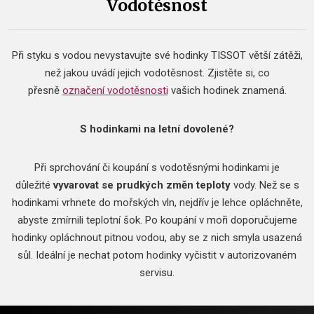
Vodotěsnost
Při styku s vodou nevystavujte své hodinky TISSOT větší zátěži,
než jakou uvádí jejich vodotěsnost. Zjistěte si, co
přesně
označení vodotěsnosti
vašich hodinek znamená.
S hodinkami na letní dovolené?
Při sprchování či koupání s vodotěsnými hodinkami je
důležité
vyvarovat se prudkých změn teploty
vody. Než se s
hodinkami vrhnete do mořských vln, nejdřív je lehce opláchněte,
abyste zmírnili teplotní šok. Po koupání v moři doporučujeme
hodinky opláchnout pitnou vodou, aby se z nich smyla usazená
sůl. Ideální je nechat potom hodinky vyčistit v autorizovaném
servisu.