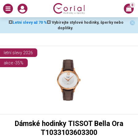
0
💥
Letní slevy až 70 %
💥 Vybírejte stylové hodinky, šperky nebo
doplňky.
letní slevy 2026
akce -35%
Dámské hodinky TISSOT Bella Ora
T1033103603300