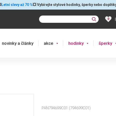

Letní slevy až 70 %
💥 Vybírejte stylové hodinky, šperky nebo doplňk
|
0
novinky a články
akce
hodinky
šperky
PAN794699C01 (794699C01)