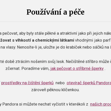
Používání a péče
 pečovat, aby byly stále pěkné a atraktivní jako při jejich ná
ržovat s vlhkostí a chemickými látkami
vhodnými jako parf
na vlasy. Nenosíte-li je, uložte je do krabiček nebo sáčků na 
určité době ztrácím nošením svůj lesk. Nečištěné stříbro mů
zčernat. Poradíme vám,
jak pečovat o stříbrné šperky
.
í
prostředky na čištění šperků
nebo
otevírač šperků Pandor
zároveň pěknou klíčenkou.
y Pandora si můžete nechat vyčistit v kterékoli z
našich pro