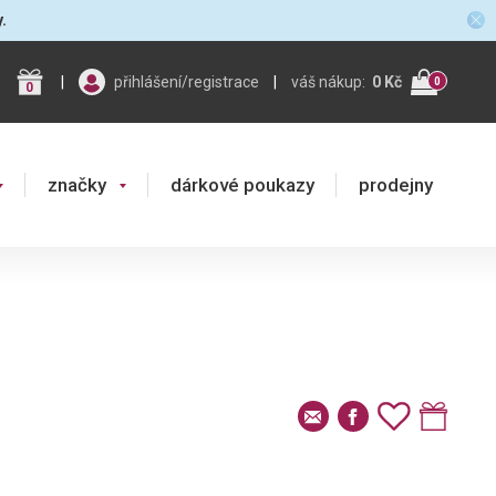
y.
|
přihlášení/registrace
|
váš nákup:
0 Kč
0
0
značky
dárkové poukazy
prodejny