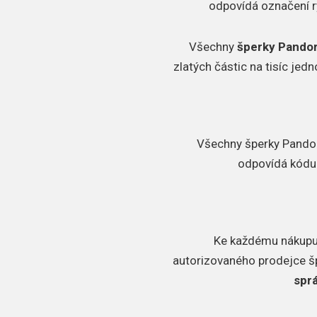
odpovídá označení ry
Všechny
šperky Pandor
zlatých částic na tisíc jed
Všechny šperky Pandora
odpovídá kódu 
Ke každému nákupu s
autorizovaného prodejce š
spr