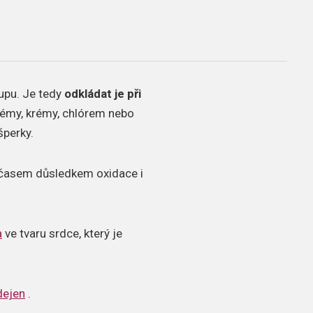
kupu. Je tedy
odkládat je při
émy, krémy, chlórem nebo
šperky.
že časem důsledkem oxidace i
a
ve tvaru srdce, který je
dejen
.