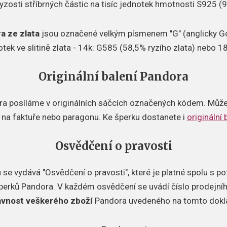
zosti stříbrných částic na tisíc jednotek hmotnosti S925 (92
a ze zlata
jsou označené velkým písmenem "G" (anglicky Gol
notek ve slitině zlata - 14k: G585 (58,5% ryzího zlata) nebo 1
Originální balení Pandora
 posíláme v originálních sáčcích označených kódem. Můžete
na faktuře nebo paragonu. Ke šperku dostanete i
originální
Osvědčení o pravosti
e vydává "Osvědčení o pravosti", které je platné spolu s p
perků Pandora. V každém osvědčení se uvádí číslo prodejní
ávnost veškerého zboží
Pandora uvedeného na tomto dokl