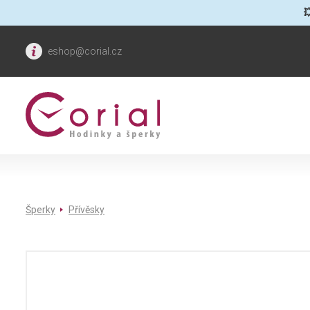

eshop@corial.cz
Šperky
Přívěsky