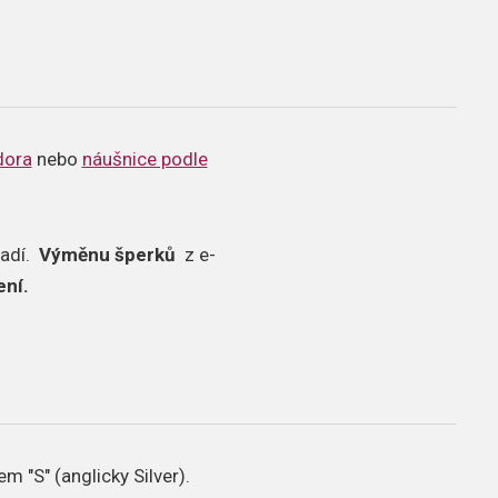
dora
nebo
náušnice podle
vadí.
Výměnu šperků
z e-
ení.
 "S" (anglicky Silver).