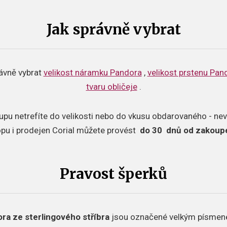
Jak správně vybrat
rávně vybrat
velikost náramku Pandora
,
velikost prstenu Pan
tvaru obličeje
.
upu netrefíte do velikosti nebo do vkusu obdarovaného - ne
pu i prodejen Corial můžete provést
do 30
dnů od zakoup
Pravost šperků
ra ze sterlingového stříbra
jsou označené velkým písmenem