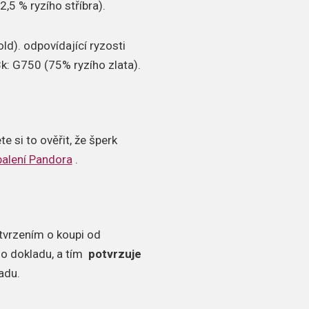
,5 % ryzího stříbra).
d). odpovídající ryzosti
8k: G750 (75% ryzího zlata).
 si to ověřit, že šperk
 balení Pandora
.
otvrzením o koupi od
ho dokladu, a tím
potvrzuje
adu.