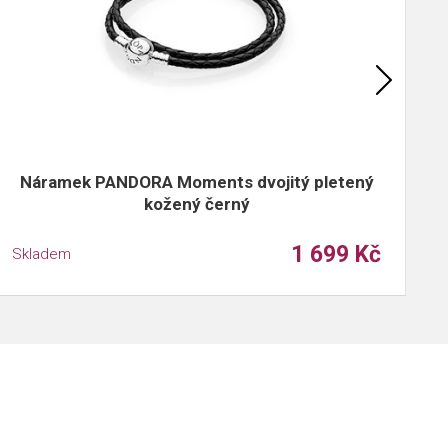
Náramek PANDORA Moments dvojitý pletený
N
kožený černý
1 699 Kč
Skladem
S