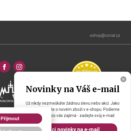
eshop@corial.cz
Novinky na Váš e-mail
Už nikdy nezmeškáte žádnou slevu nebo akci. Jako
první se dozvíte o novém zboží v e-shopu. Pošleme
vám jen to, co vás zajímá - zadejte svůj e-mail.
Přijmout
Chci novinky na e-mail