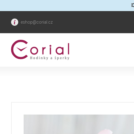

eshop@corial.cz