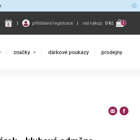
y.
|
přihlášení/registrace
|
váš nákup:
0 Kč
0
0
značky
dárkové poukazy
prodejny