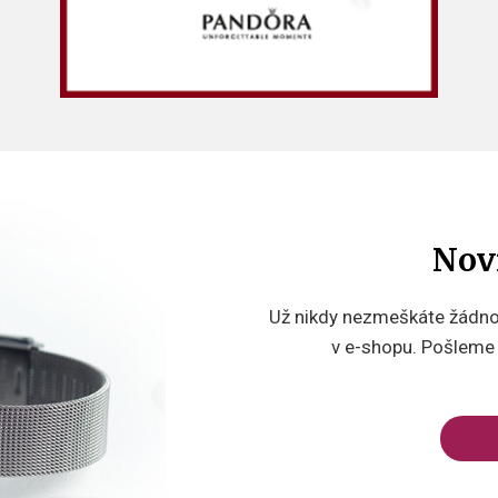
Nov
Už nikdy nezmeškáte žádnou
v e-shopu. Pošleme v