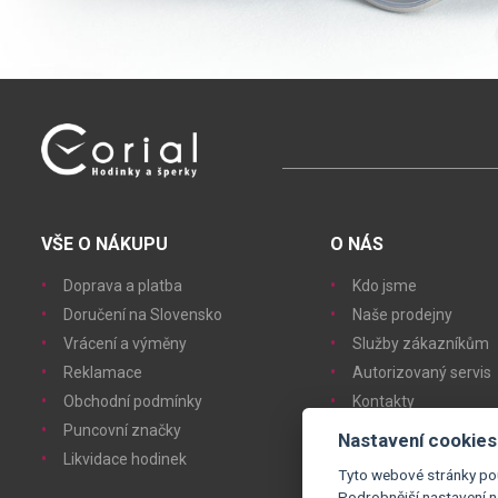
VŠE O NÁKUPU
O NÁS
Doprava a platba
Kdo jsme
Doručení na Slovensko
Naše prodejny
Vrácení a výměny
Služby zákazníkům
Reklamace
Autorizovaný servis
Obchodní podmínky
Kontakty
Puncovní značky
Nastavení cookies
Likvidace hodinek
Tyto webové stránky pou
Podrobnější nastavení 