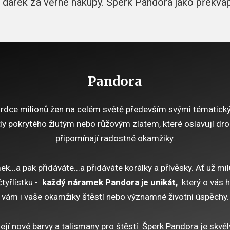
 dárek za věrné nákupy. Šperk Pandora jako překvap
Pandora
 srdce milionů žen na celém světě především svými tématic
kdy pokrytého žlutým nebo růžovým zlatem, které oslavují dro
připomínají radostné okamžiky.
k...a pak přidáváte...a přidáváte korálky a přívěsky. Ať už m
čtyřlístku -
každý náramek Pandora je unikát,
který o vás 
vám i vaše okamžiky štěstí nebo významné životní úspěchy.
ejí nové barvy a talismany pro štěstí. Šperk Pandora je skvě