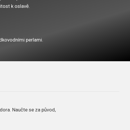
itost k oslavě.
dkovodními perlami.
dora. Naučte se za původ,