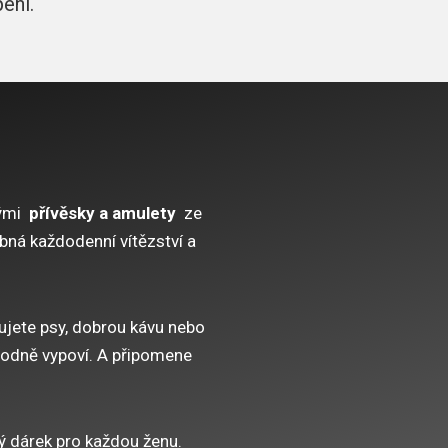
ení.
kými
přívěsky a amulety
ze
bná každodenní vítězství a
ilujete psy, dobrou kávu nebo
hodně vypoví. A připomene
lý dárek pro každou ženu.