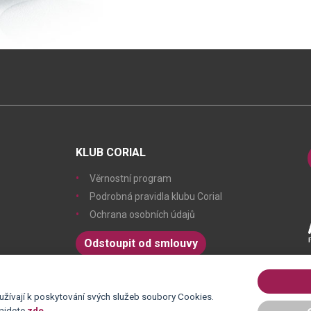
KLUB CORIAL
Věrnostní program
Podrobná pravidla klubu Corial
Ochrana osobních údajů
Odstoupit od smlouvy
žívají k poskytování svých služeb soubory Cookies.
najdete
zde
.