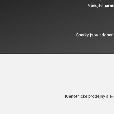
Věnujte nárame
Šperky jsou zdoben
Klenotnické prodejny a e