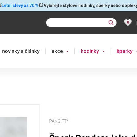

Letní slevy až 70 %
💥 Vybírejte stylové hodinky, šperky nebo doplňk
|
0
novinky a články
akce
hodinky
šperky
PANGIFT*