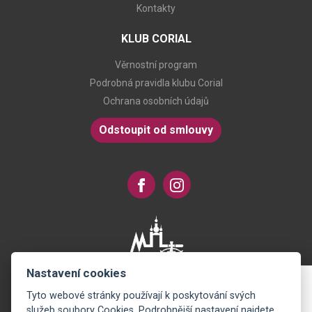
Kontakty
KLUB CORIAL
Věrnostní program
Podrobná pravidla klubu Corial
Ochrana osobních údajů
Odstoupit od smlouvy
Nastavení cookies
Tyto webové stránky používají k poskytování svých
Novinky na Váš e-mail
služeb soubory Cookies. Podrobnější nastavení najdete