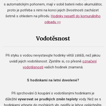
s automatickým pohonem, mají v sobě baterii nebo akumulátor,
proto je potřeba s nimi na konci jejich živostnosti zacházet
šetrně s ohledem na přírodu.
Hodinky nepatří do komunálního
odpadu >>
Vodotěsnost
Při styku s vodou nevystavujte hodinky větší zátěži, než jakou
uvádí jejich vodotěsnost. Zjistěte si, co přesně
označení
vodotěsnosti
vašich hodinek znamená.
S hodinkami na letní dovolené?
Při sprchování či koupání s vodotěsnými hodinkami je
důležité
vyvarovat se prudkých změn teploty
vody. Než se s
hodinkami vrhnete do mořských vln, nejdřív je lehce opláchněte,