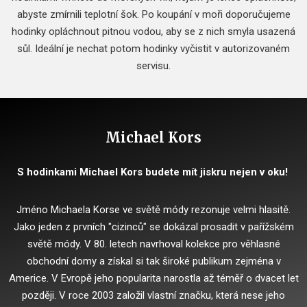
abyste zmírnili teplotní šok. Po koupání v moři doporučujeme
hodinky opláchnout pitnou vodou, aby se z nich smyla usazená
sůl. Ideální je nechat potom hodinky vyčistit v autorizovaném
servisu.
Michael Kors
S hodinkami Michael Kors budete mít jiskru nejen v oku!
Jméno Michaela Korse ve světě módy rezonuje velmi hlasitě.
Jako jeden z prvních "cizinců" se dokázal prosadit v pařížském
světě módy. V 80. letech navrhoval kolekce pro věhlasné
obchodní domy a získal si tak široké publikum zejména v
Americe. V Evropě jeho popularita narostla až téměř o dvacet let
později. V roce 2003 založil vlastní značku, která nese jeho