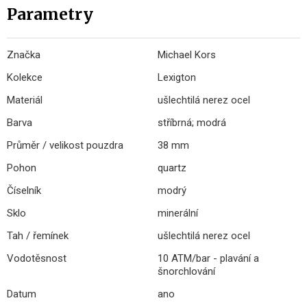
Parametry
Značka
Michael Kors
Kolekce
Lexigton
Materiál
ušlechtilá nerez ocel
Barva
stříbrná; modrá
Průměr / velikost pouzdra
38 mm
Pohon
quartz
Číselník
modrý
Sklo
minerální
Tah / řemínek
ušlechtilá nerez ocel
Vodotěsnost
10 ATM/bar - plavání a
šnorchlování
Datum
ano