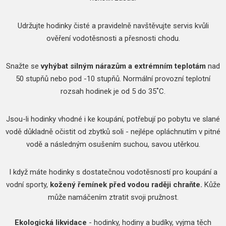
Udržujte hodinky čisté a pravidelně navštěvujte servis kvůli
ověření vodotěsnosti a přesnosti chodu.
Snažte se
vyhýbat silným nárazům a extrémním teplotám
nad
50 stupňů nebo pod -10 stupňů. Normální provozní teplotní
rozsah hodinek je od 5 do 35˚C.
Jsou-li hodinky vhodné i ke koupání, potřebují po pobytu ve slané
vodě důkladně očistit od zbytků soli - nejlépe opláchnutím v pitné
vodě a následným osušením suchou, savou utěrkou.
I když máte hodinky s dostatečnou vodotěsností pro koupání a
vodní sporty,
kožený řemínek před vodou raději chraňte.
Kůže
může namáčením ztratit svoji pružnost.
Ekologická likvidace
- hodinky, hodiny a budíky, vyjma těch