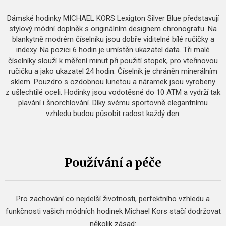
Dámské hodinky MICHAEL KORS Lexigton Silver Blue představují
stylový módní doplněk s originálním designem chronografu. Na
blankytně modrém číselníku jsou dobře viditelné bílé ručičky a
indexy. Na pozici 6 hodin je umístěn ukazatel data. Tři malé
číselníky slouží k měření minut při použití stopek, pro vteřinovou
ručičku a jako ukazatel 24 hodin. Číselník je chráněn minerálním
sklem. Pouzdro s ozdobnou lunetou a náramek jsou vyrobeny
z ušlechtilé oceli. Hodinky jsou vodotěsné do 10 ATM a vydrží tak
plavání i šnorchlování. Díky svému sportovně elegantnímu
vzhledu budou působit radost každý den.
Používání a péče
Pro zachování co nejdelší životnosti, perfektního vzhledu a
funkčnosti vašich módních hodinek Michael Kors stačí dodržovat
několik zásad: