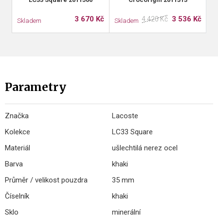
3 670 Kč
3 536 Kč
4 420 Kč
Skladem
Skladem
S
Parametry
Značka
Lacoste
Kolekce
LC33 Square
Materiál
ušlechtilá nerez ocel
Barva
khaki
Průměr / velikost pouzdra
35 mm
Číselník
khaki
Sklo
minerální