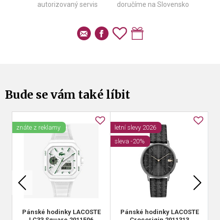
autorizovaný servis
doručíme na Slovensko
Bude se vám také líbit
znáte z reklamy
letní slevy 2026
sleva -20%
Pánské hodinky LACOSTE
Pánské hodinky LACOSTE
LC33 Square 2011506
Crocorigin 2011313