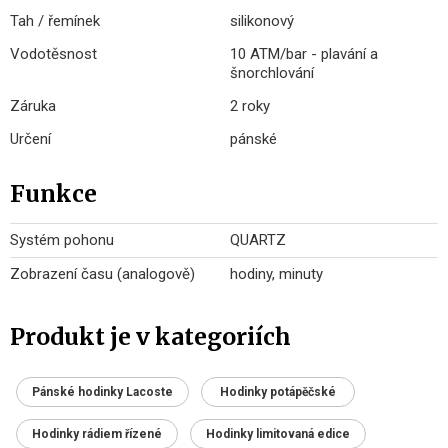
Tah / řemínek
silikonový
Vodotěsnost
10 ATM/bar - plavání a
šnorchlování
Záruka
2 roky
Určení
pánské
Funkce
Systém pohonu
QUARTZ
Zobrazení času (analogově)
hodiny, minuty
Produkt je v kategoriích
Pánské hodinky Lacoste
Hodinky potápěčské
Hodinky rádiem řízené
Hodinky limitovaná edice