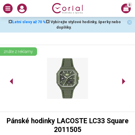
0
💥
Letní slevy až 70 %
💥 Vybírejte stylové hodinky, šperky nebo
doplňky.
znáte z reklamy
Pánské hodinky LACOSTE LC33 Square
2011505