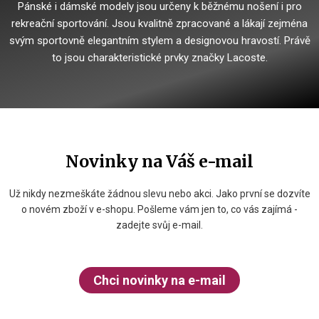
Pánské i dámské modely jsou určeny k běžnému nošení i pro
rekreační sportování. Jsou kvalitně zpracované a lákají zejména
svým sportovně elegantním stylem a designovou hravostí. Právě
to jsou charakteristické prvky značky Lacoste.
Novinky na Váš e-mail
Už nikdy nezmeškáte žádnou slevu nebo akci. Jako první se dozvíte
o novém zboží v e-shopu. Pošleme vám jen to, co vás zajímá -
zadejte svůj e-mail.
Chci novinky na e-mail