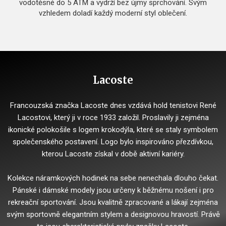
vodotěsné do 5 ATM a vydrží bez újmy sprchování. Svým
vzhledem doladí každý moderní styl oblečení.
Lacoste
Francouzská značka Lacoste dnes vzdává hold tenistovi René
Lacostovi, který ji v roce 1933 založil. Proslavily ji zejména
ikonické polokošile s logem krokodýla, které se staly symbolem
společenského postavení. Logo bylo inspirováno přezdívkou,
kterou Lacoste získal v době aktivní kariéry.
Kolekce náramkových hodinek na sebe nenechala dlouho čekat.
Pánské i dámské modely jsou určeny k běžnému nošení i pro
rekreační sportování. Jsou kvalitně zpracované a lákají zejména
svým sportovně elegantním stylem a designovou hravostí. Právě