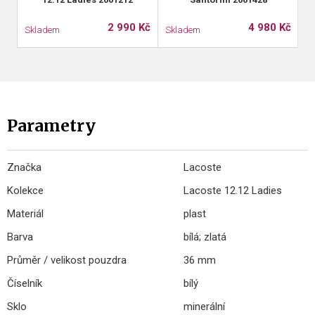
2 990 Kč
4 980 Kč
Skladem
Skladem
S
Parametry
Značka
Lacoste
Kolekce
Lacoste 12.12 Ladies
Materiál
plast
Barva
bílá; zlatá
Průměr / velikost pouzdra
36 mm
Číselník
bílý
Sklo
minerální