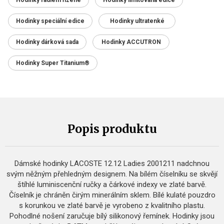
Hodinky rádiem řízené
Hodinky limitovaná edice
Hodinky speciální edice
Hodinky ultratenké
Hodinky dárková sada
Hodinky ACCUTRON
Hodinky Super Titanium®
Popis produktu
Dámské hodinky LACOSTE 12.12 Ladies 2001211 nadchnou
svým něžným přehledným designem. Na bílém číselníku se skvějí
štíhlé luminiscenční ručky a čárkové indexy ve zlaté barvě.
Číselník je chráněn čirým minerálním sklem. Bílé kulaté pouzdro
s korunkou ve zlaté barvě je vyrobeno z kvalitního plastu.
Pohodlné nošení zaručuje bílý silikonový řemínek. Hodinky jsou