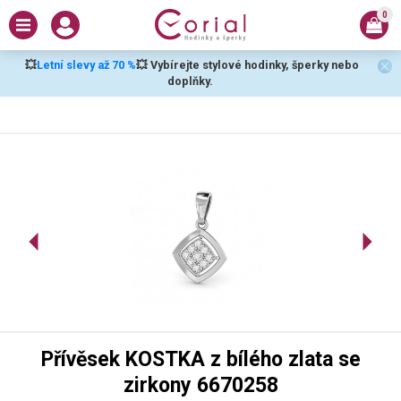
0
💥
Letní slevy až 70 %
💥 Vybírejte stylové hodinky, šperky nebo
doplňky.
Přívěsek KOSTKA z bílého zlata se
zirkony 6670258