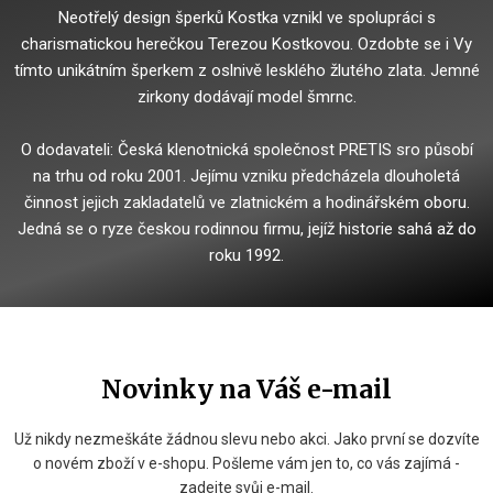
Neotřelý design šperků Kostka vznikl ve spolupráci s
charismatickou herečkou Terezou Kostkovou.
Ozdobte se i Vy
tímto unikátním šperkem z oslnivě lesklého žlutého zlata.
Jemné
zirkony dodávají model šmrnc.
O dodavateli: Česká klenotnická společnost PRETIS sro působí
na trhu od roku 2001. Jejímu vzniku předcházela dlouholetá
činnost jejich zakladatelů ve zlatnickém a hodinářském oboru.
Jedná se o ryze českou rodinnou firmu, jejíž historie sahá až do
roku 1992.
Novinky na Váš e-mail
Už nikdy nezmeškáte žádnou slevu nebo akci. Jako první se dozvíte
o novém zboží v e-shopu. Pošleme vám jen to, co vás zajímá -
zadejte svůj e-mail.