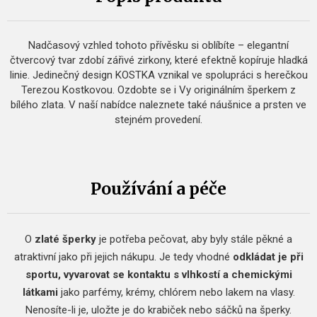
Nadčasový vzhled tohoto přívěsku si oblíbíte – elegantní
čtvercový tvar zdobí zářivé zirkony, které efektně kopíruje hladká
linie. Jedinečný design KOSTKA vznikal ve spolupráci s herečkou
Terezou Kostkovou. Ozdobte se i Vy originálním šperkem z
bílého zlata. V naší nabídce naleznete také náušnice a prsten ve
stejném provedení.
Používání a péče
O
zlaté šperky
je potřeba pečovat, aby byly stále pěkné a
atraktivní jako při jejich nákupu. Je tedy vhodné
odkládat je při
sportu, vyvarovat se kontaktu s vlhkostí a chemickými
látkami
jako parfémy, krémy, chlórem nebo lakem na vlasy.
Nenosíte-li je, uložte je do krabiček nebo sáčků na šperky.