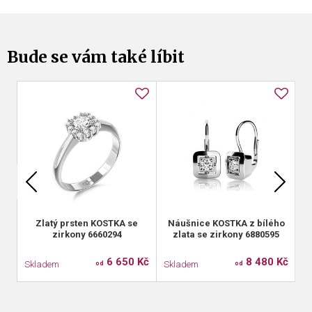
Bude se vám také líbit
Zlatý prsten KOSTKA se
Náušnice KOSTKA z bílého
N
zirkony 6660294
zlata se zirkony 6880595
6 650 Kč
8 480 Kč
Skladem
Skladem
S
od
od