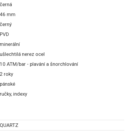
černá
46 mm
černý
PVD
minerální
ušlechtilá nerez ocel
10 ATM/bar - plavání a šnorchlování
2 roky
pánské
ručky, indexy
QUARTZ