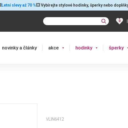

Letní slevy až 70 %
💥 Vybírejte stylové hodinky, šperky nebo doplňk
|
0
novinky a články
akce
hodinky
šperky
VLIN6412