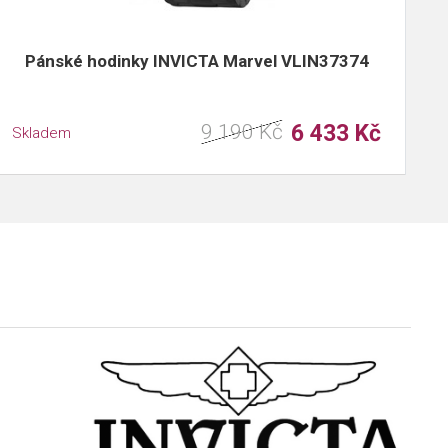
Pánské hodinky INVICTA Marvel VLIN37374
9 190 Kč
6 433 Kč
Skladem
S