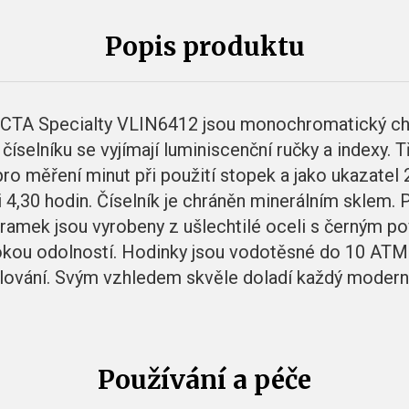
Popis produktu
ICTA Specialty VLIN6412 jsou monochromatický ch
selníku se vyjímají luminiscenční ručky a indexy. Tř
pro měření minut při použití stopek a jako ukazatel 
 4,30 hodin. Číselník je chráněn minerálním sklem.
 náramek jsou vyrobeny z ušlechtilé oceli s černým
okou odolností. Hodinky jsou vodotěsné do 10 ATM a
lování. Svým vzhledem skvěle doladí každý moderní 
Používání a péče