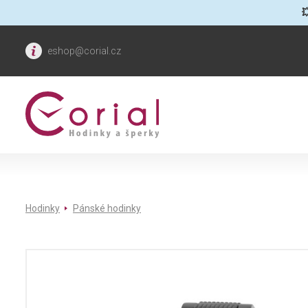

eshop@corial.cz
Hodinky
Pánské hodinky