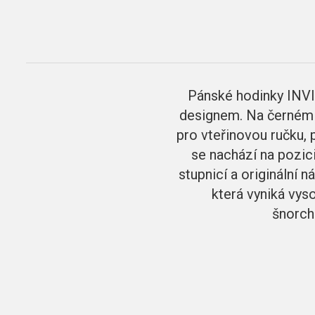
Pánské hodinky INV
designem. Na černém čí
pro vteřinovou ručku, 
se nachází na pozici
stupnicí a originální
která vyniká vys
šnorch