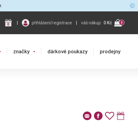
y.
|
přihlášení/registrace
|
váš nákup:
0 Kč
0
0
značky
dárkové poukazy
prodejny