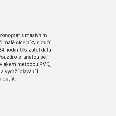
ronograf s masivním
i malé číselníky slouží
24 hodin. Ukazatel data
 Pouzdro s lunetou se
 povlakem metodou PVD,
 vydrží plavání i
outfit.