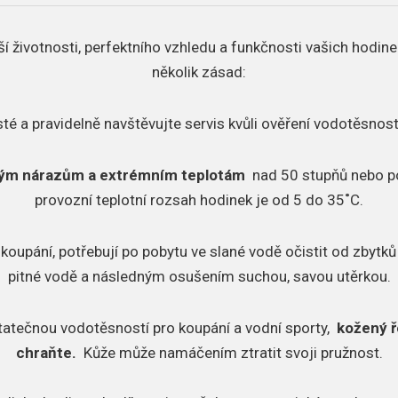
í životnosti, perfektního vzhledu a funkčnosti vašich hodine
několik zásad:
sté a pravidelně navštěvujte servis kvůli ověření vodotěsnost
ným nárazům a extrémním teplotám
nad 50 stupňů nebo p
provozní teplotní rozsah hodinek je od 5 do 35˚C.
 koupání, potřebují po pobytu ve slané vodě očistit od zbytků 
pitné vodě a následným osušením suchou, savou utěrkou.
tatečnou vodotěsností pro koupání a vodní sporty,
kožený ř
chraňte.
Kůže může namáčením ztratit svoji pružnost.