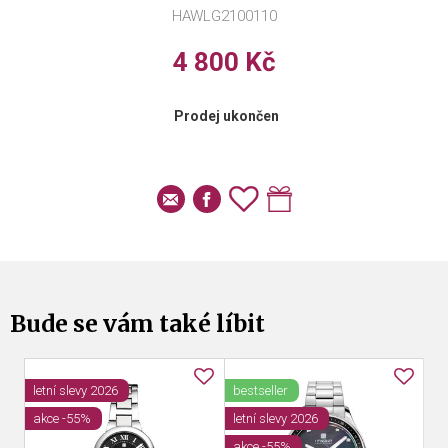
HAWLG2100110
4 800 Kč
Prodej ukončen
Bude se vám také líbit
letní slevy 2026
bestseller
be
akce -55%
letní slevy 2026
le
akce -55%
ak