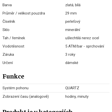
Barva
zlatá; bílá
Průměr / velikost pouzdra
29 mm
Číselník
perleťový
Sklo
minerální
Tah / řemínek
ušlechtilá nerez ocel
Vodotěsnost
5 ATM/bar - sprchování
Záruka
3 roky
Určení
dámské
Funkce
Systém pohonu
QUARTZ
Zobrazení času (analogově)
hodiny, minuty