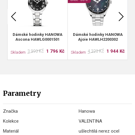
Dámské hodinky HANOWA
Dámské hodinky HANOWA
Ascona HAWLG0001501
Ajoie HAWLH2200302
1 796 Kč
1 944 Kč
3 990 Kč
4 320 Kč
Skladem
Skladem
S
Parametry
Značka
Hanowa
Kolekce
VALENTINA
Materiál
ušlechtilá nerez ocel