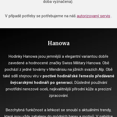
doba vyznačena).
V případě potřeby se potřebujeme na náš
autorizovaný servis
.
Hanowa
Hodinky Hanowa jsou jemnější a elegantní variantou dobře
zavedené a hodnocené značky Swiss Military Hanowa.
Obě
pochází z jedné továrny v Mendirisiu na jižních svazích Alp.
Obě
také sdílí stejnou víru v
poctivé hodinářské řemeslo předávané
švýcarskými hodináři po generaci.
Důsledné používání
prvotřídní nerezové oceli, nejkvalitnější přírodní kůže a precizní
zpracování.
Bezchybná funkčnost a lehkost se snoubí s aktuálními trendy,
které jsou vždy zahaleny do módních barev a motivů.
V nabídce