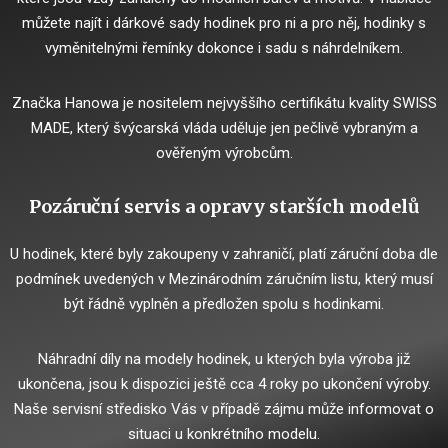
můžete najít i dárkové sady hodinek pro ni a pro něj, hodinky s
vyměnitelnými řemínky dokonce i sadu s náhrdelníkem.
Značka Hanowa je nositelem nejvyššího certifikátu kvality SWISS
MADE, který švýcarská vláda uděluje jen pečlivě vybraným a
ověřeným výrobcům.
Pozáruční servis a opravy starších modelů
U hodinek, které byly zakoupeny v zahraničí, platí záruční doba dle
podmínek uvedených v Mezinárodním záručním listu, který musí
být řádně vyplněn a předložen spolu s hodinkami.
Náhradní díly na modely hodinek, u kterých byla výroba již
ukončena, jsou k dispozici ještě cca 4 roky po ukončení výroby.
Naše servisní středisko Vás v případě zájmu může informovat o
situaci u konkrétního modelu.