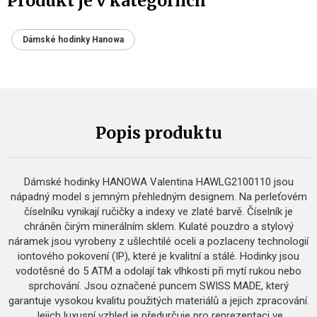
Produkt je v kategoriích
Dámské hodinky Hanowa
Popis produktu
Dámské hodinky HANOWA Valentina HAWLG2100110 jsou
nápadný model s jemným přehledným designem. Na perleťovém
číselníku vynikají ručičky a indexy ve zlaté barvě. Číselník je
chráněn čirým minerálním sklem. Kulaté pouzdro a stylový
náramek jsou vyrobeny z ušlechtilé oceli a pozlaceny technologií
iontového pokovení (IP), které je kvalitní a stálé. Hodinky jsou
vodotěsné do 5 ATM a odolají tak vlhkosti při mytí rukou nebo
sprchování. Jsou označené puncem SWISS MADE, který
garantuje vysokou kvalitu použitých materiálů a jejich zpracování.
Jejich luxusní vzhled je předurčuje pro reprezentaci ve