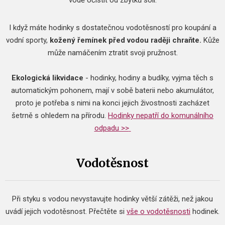
vodě očistit od zbytků soli.
I když máte hodinky s dostatečnou vodotěsností pro koupání a
vodní sporty,
kožený řemínek před vodou raději chraňte.
Kůže
může namáčením ztratit svoji pružnost.
Ekologická likvidace
- hodinky, hodiny a budíky, vyjma těch s
automatickým pohonem, mají v sobě baterii nebo akumulátor,
proto je potřeba s nimi na konci jejich živostnosti zacházet
šetrně s ohledem na přírodu.
Hodinky nepatří do komunálního
odpadu >>
Vodotěsnost
Při styku s vodou nevystavujte hodinky větší zátěži, než jakou
uvádí jejich vodotěsnost.
Přečtěte si
vše o vodotěsnosti
hodinek.