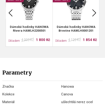
Dámské hodinky HANOWA
Dámské hodinky HANOWA
Rivera HAWLH2200501
Brevine HAWLH0001201
1 800 Kč
1 854 Kč
4 000 Kč
4 120 Kč
Skladem
Skladem
S
Parametry
Značka
Hanowa
Kolekce
Canova
Materiál
ušlechtilá nerez ocel