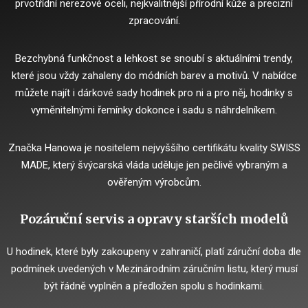
prvotřídní nerezové oceli, nejkvalitnější přírodní kůže a precizní
zpracování.
Bezchybná funkčnost a lehkost se snoubí s aktuálními trendy,
které jsou vždy zahaleny do módních barev a motivů.
V nabídce
můžete najít i dárkové sady hodinek pro ni a pro něj, hodinky s
vyměnitelnými řemínky dokonce i sadu s náhrdelníkem.
Značka Hanowa je nositelem nejvyššího certifikátu kvality SWISS
MADE, který švýcarská vláda uděluje jen pečlivě vybraným a
ověřeným výrobcům.
Pozáruční servis a opravy starších modelů
U hodinek, které byly zakoupeny v zahraničí, platí záruční doba dle
podmínek uvedených v Mezinárodním záručním listu, který musí
být řádně vyplněn a předložen spolu s hodinkami.