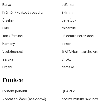
Barva
stříbrná
Průměr / velikost pouzdra
34 mm
Číselník
perleťový
Sklo
minerální
Tah / řemínek
ušlechtilá nerez ocel
Kameny
zirkon
Vodotěsnost
5 ATM/bar - sprchování
Záruka
3 roky
Určení
dámské
Funkce
Systém pohonu
QUARTZ
Zobrazení času (analogově)
hodiny, minuty, sekundy