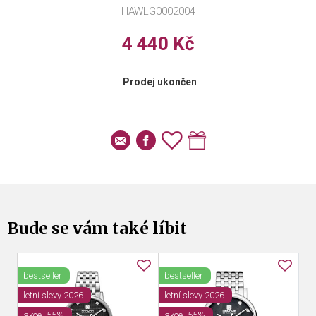
HAWLG0002004
4 440 Kč
Prodej ukončen
Bude se vám také líbit
bestseller
bestseller
le
letní slevy 2026
letní slevy 2026
ak
akce -55%
akce -55%