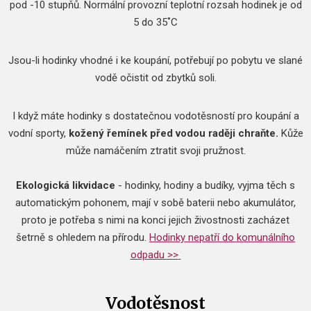
pod -10 stupňů.
Normální provozní teplotní rozsah hodinek je od
5 do 35˚C
Jsou-li hodinky vhodné i ke koupání, potřebují po pobytu ve slané
vodě očistit od zbytků soli.
I když máte hodinky s dostatečnou vodotěsností pro koupání a
vodní sporty,
kožený řemínek před vodou raději chraňte.
Kůže
může namáčením ztratit svoji pružnost.
Ekologická likvidace
- hodinky, hodiny a budíky, vyjma těch s
automatickým pohonem, mají v sobě baterii nebo akumulátor,
proto je potřeba s nimi na konci jejich živostnosti zacházet
šetrně s ohledem na přírodu.
Hodinky nepatří do komunálního
odpadu >>
Vodotěsnost