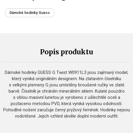
Dámské hodinky Guess
Popis produktu
Dámské hodinky GUESS G Twist W0911L3 jsou zajímavý model,
který vyniká originálním designem. Na zlatavém číselníku
s velkými písmeny G jsou umístěny broušené ručky ve zlaté
barvě. Číselník je chráněn minerálním sklem. Kulaté pouzdro
s oblou masivní lunetou je vyrobeno z ušlechtilé oceli a
pozlaceno metodou PVD, která vyniká vysokou odolností.
Pohodlné nošení zaručuje černý pryžový řemínek. Hodinky nejsou
vodotěsné. Jejich vzhled skvěle doplní moderní outfit.