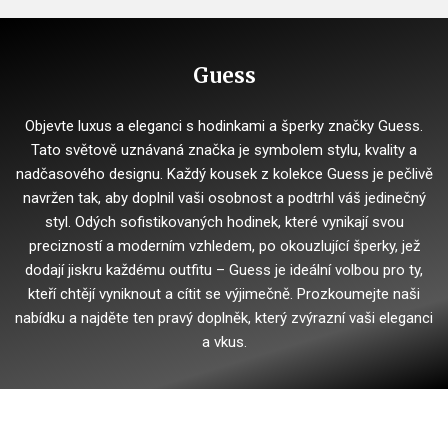
Guess
Objevte luxus a eleganci s hodinkami a šperky značky Guess.
Tato světově uznávaná značka je symbolem stylu, kvality a
nadčasového designu. Každý kousek z kolekce Guess je pečlivě
navržen tak, aby doplnil vaši osobnost a podtrhl váš jedinečný
styl. Odých sofistikovaných hodinek, které vynikají svou
precizností a moderním vzhledem, po okouzlující šperky, jež
dodají jiskru každému outfitu – Guess je ideální volbou pro ty,
kteří chtějí vyniknout a cítit se výjimečně. Prozkoumejte naši
nabídku a najděte ten pravý doplněk, který zvýrazní vaši eleganci
a vkus.