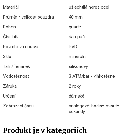
Materiál
ušlechtilá nerez ocel
Průměr / velikost pouzdra
40 mm
Pohon
quartz
Číselník
šampaň
Povrchová úprava
PVD
Sklo
minerální
Tah / řemínek
silikonový
Vodotěsnost
3 ATM/bar - vlhkotěsné
Záruka
2 roky
Určení
dámské
Zobrazení času
analogově: hodiny, minuty,
sekundy
Produkt je v kategoriích