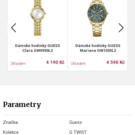
Dámské hodinky GUESS
Dámské hodinky GUESS
Clara GW0930L2
Mariana GW1035L2
4 190 Kč
4 590 Kč
Skladem
Skladem
S
Parametry
Značka
Guess
Kolekce
G TWIST