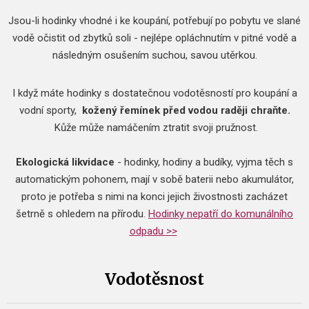
Jsou-li hodinky vhodné i ke koupání, potřebují po pobytu ve slané
vodě očistit od zbytků soli - nejlépe opláchnutím v pitné vodě a
následným osušením suchou, savou utěrkou.
I když máte hodinky s dostatečnou vodotěsností pro koupání a
vodní sporty,
kožený řemínek před vodou raději chraňte.
Kůže může namáčením ztratit svoji pružnost.
Ekologická likvidace
- hodinky, hodiny a budíky, vyjma těch s
automatickým pohonem, mají v sobě baterii nebo akumulátor,
proto je potřeba s nimi na konci jejich živostnosti zacházet
šetrně s ohledem na přírodu.
Hodinky nepatří do komunálního
odpadu >>
Vodotěsnost