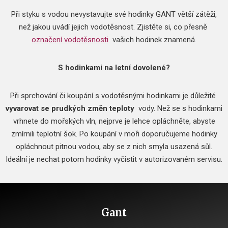
Při styku s vodou nevystavujte své hodinky GANT větší zátěži,
než jakou uvádí jejich vodotěsnost.
Zjistěte si, co přesně
označení vodotěsnosti
vašich hodinek znamená.
S hodinkami na letní dovolené?
Při sprchování či koupání s vodotěsnými hodinkami je důležité
vyvarovat se prudkých změn teploty
vody.
Než se s hodinkami
vrhnete do mořských vln, nejprve je lehce opláchněte, abyste
zmírnili teplotní šok.
Po koupání v moři doporučujeme hodinky
opláchnout pitnou vodou, aby se z nich smyla usazená sůl.
Ideální je nechat potom hodinky vyčistit v autorizovaném servisu.
Gant