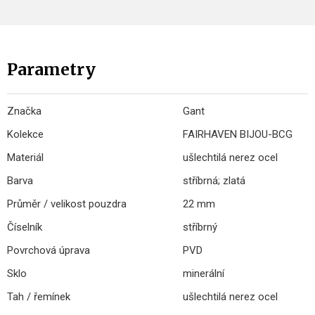
Parametry
Značka
Gant
Kolekce
FAIRHAVEN BIJOU-BCG
Materiál
ušlechtilá nerez ocel
Barva
stříbrná; zlatá
Průměr / velikost pouzdra
22 mm
Číselník
stříbrný
Povrchová úprava
PVD
Sklo
minerální
Tah / řemínek
ušlechtilá nerez ocel