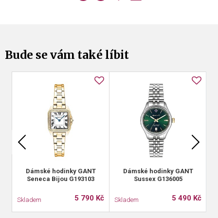
Bude se vám také líbit
Dámské hodinky GANT
Dámské hodinky GANT
D
Seneca Bijou G193103
Sussex G136005
5 790 Kč
5 490 Kč
Skladem
Skladem
S