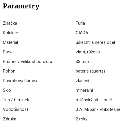
Parametry
Značka
Furla
Kolekce
GIADA
Materiál
ušlechtilá nerez ocel
Barva
zlatá; růžová
Průměr / velikost pouzdra
33 mm
Pohon
baterie (quartz)
Povrchová úprava
zlacení
Sklo
minerální
Tah / řemínek
milánský tah - ocel
Vodotěsnost
3 ATM/bar - vlhkotěsné
Záruka
2 roky