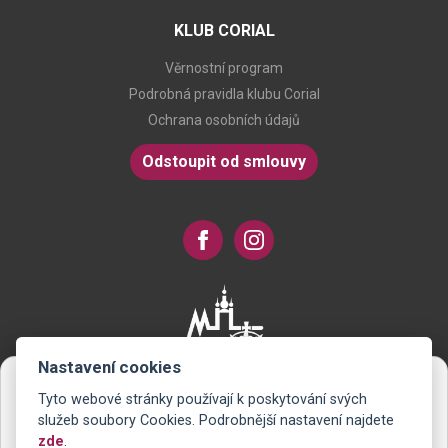
KLUB CORIAL
Věrnostní program
Podrobná pravidla klubu Corial
Ochrana osobních údajů
Odstoupit od smlouvy
Nastavení cookies
Tyto webové stránky používají k poskytování svých
Novinky na Váš e-mail
služeb soubory Cookies. Podrobnější nastavení najdete
zde
.