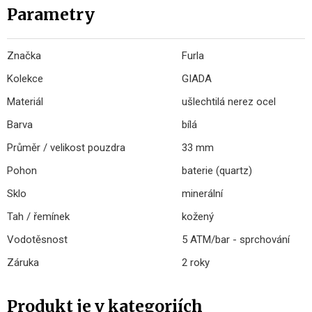
Parametry
Značka
Furla
Kolekce
GIADA
Materiál
ušlechtilá nerez ocel
Barva
bílá
Průměr / velikost pouzdra
33 mm
Pohon
baterie (quartz)
Sklo
minerální
Tah / řemínek
kožený
Vodotěsnost
5 ATM/bar - sprchování
Záruka
2 roky
Produkt je v kategoriích