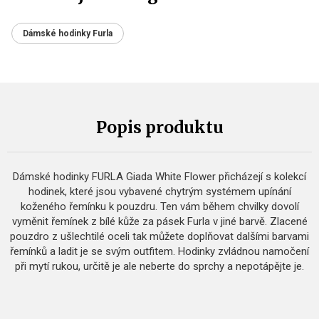
Dámské hodinky Furla
Popis produktu
Dámské hodinky FURLA Giada White Flower přicházejí s kolekcí
hodinek, které jsou vybavené chytrým systémem upínání
koženého řemínku k pouzdru. Ten vám během chvilky dovolí
vyměnit řemínek z bílé kůže za pásek Furla v jiné barvě. Zlacené
pouzdro z ušlechtilé oceli tak můžete doplňovat dalšími barvami
řemínků a ladit je se svým outfitem. Hodinky zvládnou namočení
při mytí rukou, určitě je ale neberte do sprchy a nepotápějte je.