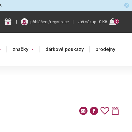
y.
|
přihlášení/registrace
|
váš nákup:
0 Kč
0
0
značky
dárkové poukazy
prodejny