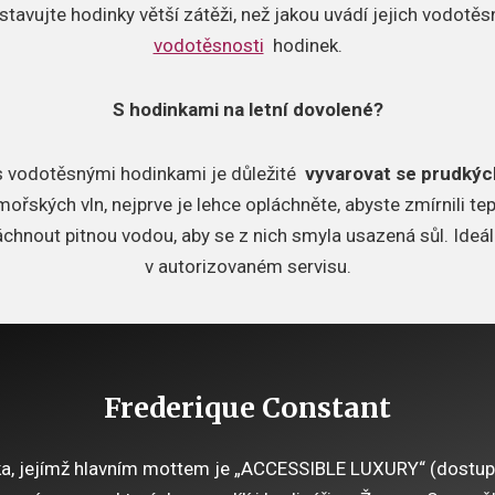
stavujte hodinky větší zátěži, než jakou uvádí jejich vodotě
vodotěsnosti
hodinek.
S hodinkami na letní dovolené?
 s vodotěsnými hodinkami je důležité
vyvarovat se prudkýc
ořských vln, nejprve je lehce opláchněte, abyste zmírnili tep
hnout pitnou vodou, aby se z nich smyla usazená sůl. Ideální
v autorizovaném servisu.
Frederique Constant
, jejímž hlavním mottem je „ACCESSIBLE LUXURY“ (dostupný 