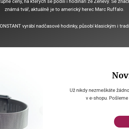
pné ceny, na kterých se podílí i hodináři ze Ženevy. Se zna
známá tvář, aktuálně je to americký herec Marc Ruffalo.
NSTANT vyrábí nadčasové hodinky, působí klasickým i tra
Nov
Už nikdy nezmeškáte žádnou
v e-shopu. Pošleme v