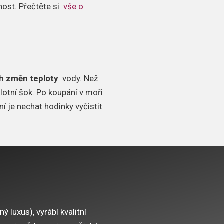
snost. Přečtěte si
vše o
h změn teploty
vody. Než
lotní šok. Po koupání v moři
 je nechat hodinky vyčistit
luxus), vyrábí kvalitní