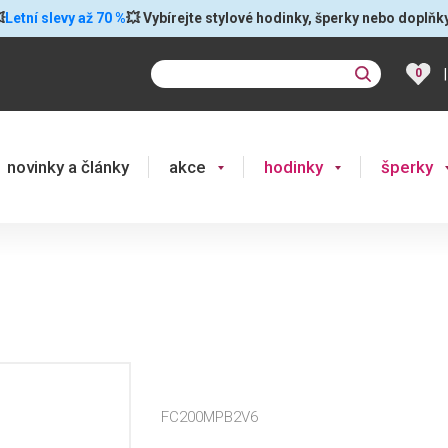

Letní slevy až 70 %
💥 Vybírejte stylové hodinky, šperky nebo doplňk
|
0
novinky a články
akce
hodinky
šperky
FC200MPB2V6