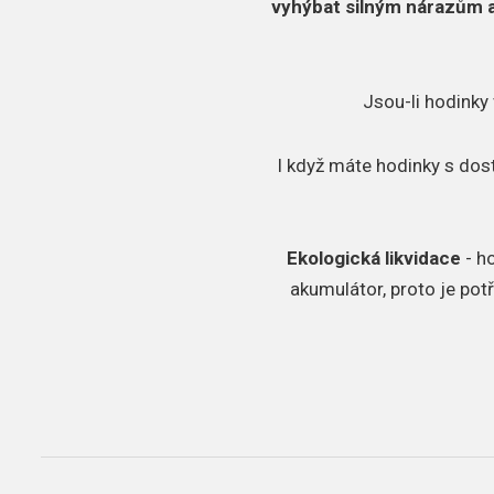
vyhýbat silným nárazům 
Jsou-li hodinky 
I když máte hodinky s dos
Ekologická likvidace
- h
akumulátor, proto je pot