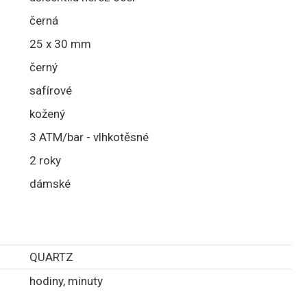
černá
25 x 30 mm
černý
safírové
kožený
3 ATM/bar - vlhkotěsné
2 roky
dámské
QUARTZ
hodiny, minuty