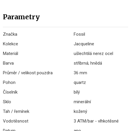
Parametry
Značka
Fossil
Kolekce
Jacqueline
Materiál
ušlechtilá nerez ocel
Barva
stříbrná; hnědá
Průměr / velikost pouzdra
36 mm
Pohon
quartz
Číselník
bílý
Sklo
minerální
Tah / řemínek
kožený
Vodotěsnost
3 ATM/bar - vlhkotěsné
Datum
ano