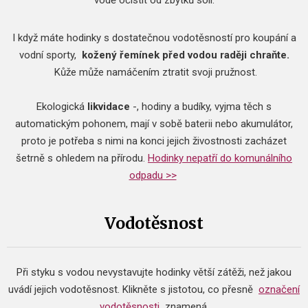
vodě očistit od zbytků soli.
I když máte hodinky s dostatečnou vodotěsností pro koupání a
vodní sporty,
kožený řemínek před vodou raději chraňte.
Kůže může namáčením ztratit svoji pružnost.
​Ekologická
likvidace
-, hodiny a budíky, vyjma těch s
automatickým pohonem, mají v sobě baterii nebo akumulátor,
proto je potřeba s nimi na konci jejich živostnosti zacházet
šetrně s ohledem na přírodu.
Hodinky nepatří do komunálního
odpadu >>
Vodotěsnost
Při styku s vodou nevystavujte hodinky větší zátěži, než jakou
uvádí jejich vodotěsnost.
Klikněte s jistotou, co přesně
označení
vodotěsnosti
znamená.