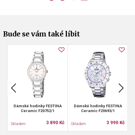
Bude se vám také líbit
Dámské hodinky FESTINA
Dámské hodinky FESTINA
Ceramic F20752/1
Ceramic F20693/1
3 890 Kč
3 990 Kč
Skladem
Skladem
S