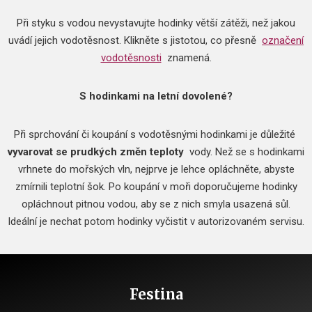
Při styku s vodou nevystavujte hodinky větší zátěži, než jakou
uvádí jejich vodotěsnost.
Klikněte s jistotou, co přesně
označení
vodotěsnosti
znamená.
S hodinkami na letní dovolené?
Při sprchování či koupání s vodotěsnými hodinkami je důležité
vyvarovat se prudkých změn teploty
vody.
Než se s hodinkami
vrhnete do mořských vln, nejprve je lehce opláchněte, abyste
zmírnili teplotní šok.
Po koupání v moři doporučujeme hodinky
opláchnout pitnou vodou, aby se z nich smyla usazená sůl.
Ideální je nechat potom hodinky vyčistit v autorizovaném servisu.
Festina