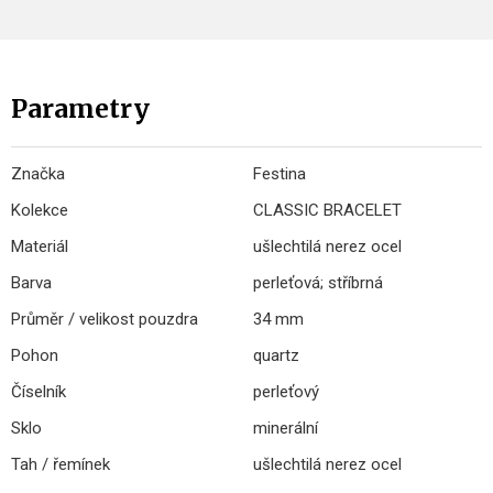
Parametry
Značka
Festina
Kolekce
CLASSIC BRACELET
Materiál
ušlechtilá nerez ocel
Barva
perleťová; stříbrná
Průměr / velikost pouzdra
34 mm
Pohon
quartz
Číselník
perleťový
Sklo
minerální
Tah / řemínek
ušlechtilá nerez ocel