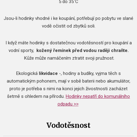
5 do 35˚C
Jsou-li hodinky vhodné i ke koupání, potřebují po pobytu ve slané
vodě očistit od zbytků soli.
I když máte hodinky s dostatečnou vodotěsností pro koupání a
vodní sporty,
kožený řemínek před vodou raději chraňte.
Kůže může namáčením ztratit svoji pružnost.
​Ekologická
likvidace
-, hodiny a budíky, vyjma těch s
automatickým pohonem, mají v sobě baterii nebo akumulátor,
proto je potřeba s nimi na konci jejich živostnosti zacházet
šetrně s ohledem na přírodu.
Hodinky nepatří do komunálního
odpadu >>
Vodotěsnost