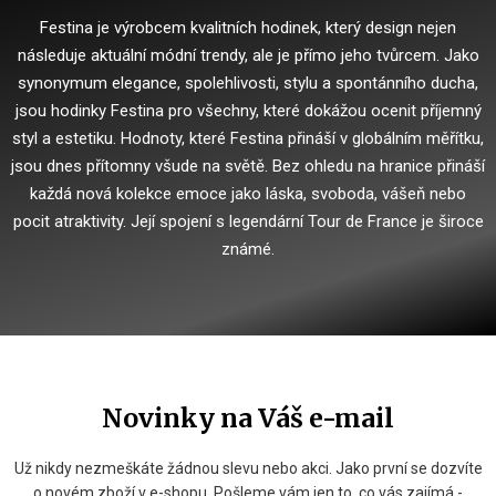
Festina je výrobcem kvalitních hodinek, který design nejen
následuje aktuální módní trendy, ale je přímo jeho tvůrcem.
Jako
synonymum elegance, spolehlivosti, stylu a spontánního ducha,
jsou hodinky Festina pro všechny, které dokážou ocenit příjemný
styl a estetiku.
Hodnoty, které Festina přináší v globálním měřítku,
jsou dnes přítomny všude na světě.
Bez ohledu na hranice přináší
každá nová kolekce emoce jako láska, svoboda, vášeň nebo
pocit atraktivity.
Její spojení s legendární Tour de France je široce
známé.
Novinky na Váš e-mail
Už nikdy nezmeškáte žádnou slevu nebo akci. Jako první se dozvíte
o novém zboží v e-shopu. Pošleme vám jen to, co vás zajímá -