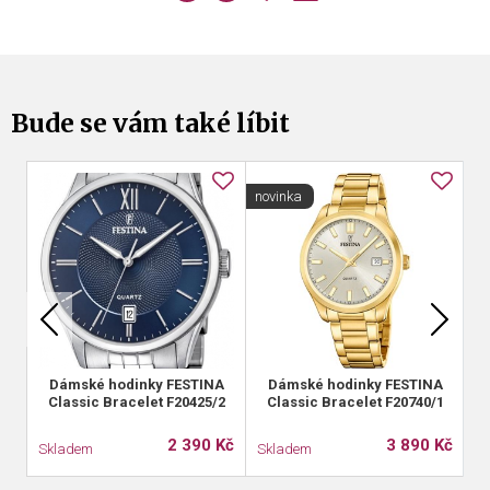
Bude se vám také líbit
novinka
Dámské hodinky FESTINA
Dámské hodinky FESTINA
Classic Bracelet F20425/2
Classic Bracelet F20740/1
2 390 Kč
3 890 Kč
Skladem
Skladem
S