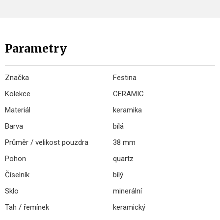
Parametry
Značka
Festina
Kolekce
CERAMIC
Materiál
keramika
Barva
bílá
Průměr / velikost pouzdra
38 mm
Pohon
quartz
Číselník
bílý
Sklo
minerální
Tah / řemínek
keramický