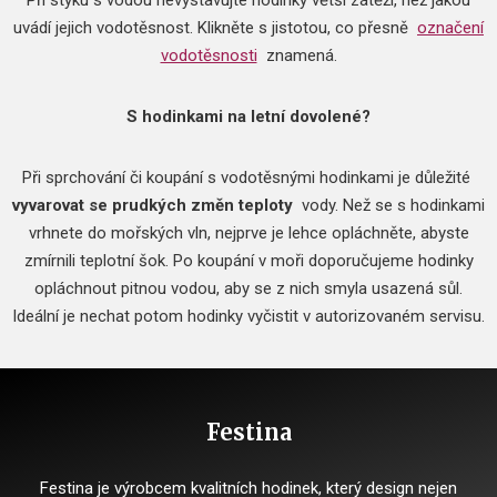
Při styku s vodou nevystavujte hodinky větší zátěži, než jakou
uvádí jejich vodotěsnost.
Klikněte s jistotou, co přesně
označení
vodotěsnosti
znamená.
S hodinkami na letní dovolené?
Při sprchování či koupání s vodotěsnými hodinkami je důležité
vyvarovat se prudkých změn teploty
vody.
Než se s hodinkami
vrhnete do mořských vln, nejprve je lehce opláchněte, abyste
zmírnili teplotní šok.
Po koupání v moři doporučujeme hodinky
opláchnout pitnou vodou, aby se z nich smyla usazená sůl.
Ideální je nechat potom hodinky vyčistit v autorizovaném servisu.
Festina
Festina je výrobcem kvalitních hodinek, který design nejen