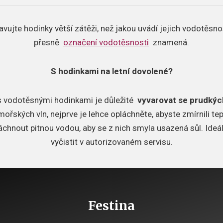
avujte hodinky větší zátěži, než jakou uvádí jejich vodotěsno
přesně
označení vodotěsnosti
znamená.
S hodinkami na letní dovolené?
 s vodotěsnými hodinkami je důležité
vyvarovat se prudkýc
ořských vln, nejprve je lehce opláchněte, abyste zmírnili tep
chnout pitnou vodou, aby se z nich smyla usazená sůl.
Ideá
vyčistit v autorizovaném servisu.
Festina