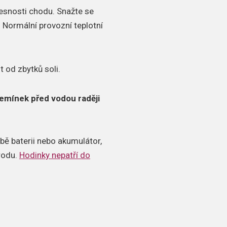
řesnosti chodu.
Snažte se
.
Normální provozní teplotní
t od zbytků soli.
emínek před vodou raději
bě baterii nebo akumulátor,
írodu.
Hodinky nepatří do