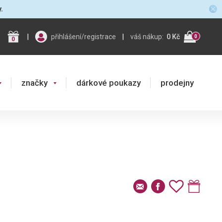
y.
|
přihlášení/registrace
|
váš nákup:
0 Kč
0
0
značky
dárkové poukazy
prodejny