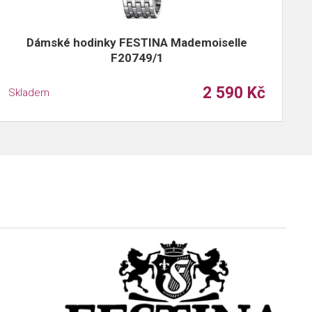
Dámské hodinky FESTINA Mademoiselle
F20749/1
2 590 Kč
Skladem
S