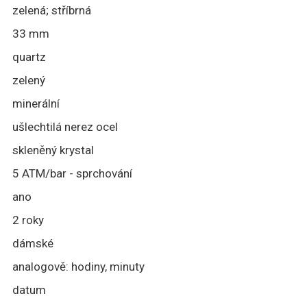
zelená; stříbrná
33 mm
quartz
zelený
minerální
ušlechtilá nerez ocel
skleněný krystal
5 ATM/bar - sprchování
ano
2 roky
dámské
analogově: hodiny, minuty
datum