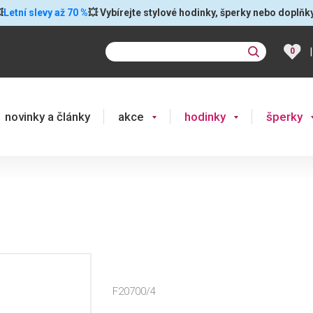

Letní slevy až 70 %
💥 Vybírejte stylové hodinky, šperky nebo doplňk
|
0
novinky a články
akce
hodinky
šperky
F20700/4