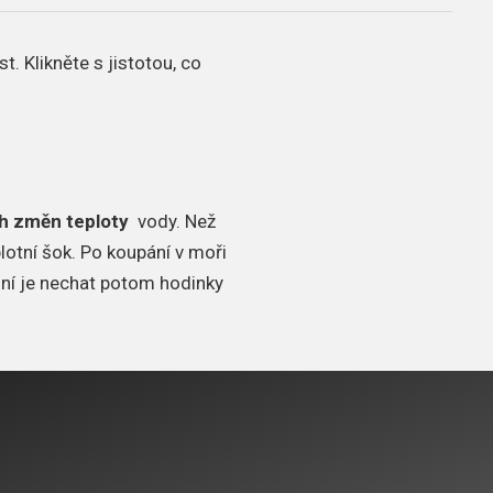
st.
Klikněte s jistotou, co
h změn teploty
vody.
Než
lotní šok.
Po koupání v moři
lní je nechat potom hodinky