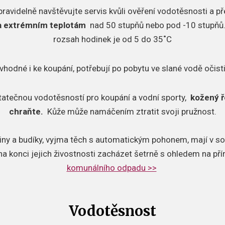
pravidelně navštěvujte servis kvůli ověření vodotěsnosti a p
a extrémním teplotám
nad 50 stupňů nebo pod -10 stupňů
rozsah hodinek je od 5 do 35˚C
vhodné i ke koupání, potřebují po pobytu ve slané vodě očisti
tatečnou vodotěsností pro koupání a vodní sporty,
kožený ř
chraňte.
Kůže může namáčením ztratit svoji pružnost.
iny a budíky, vyjma těch s automatickým pohonem, mají v so
 na konci jejich živostnosti zacházet šetrně s ohledem na př
komunálního odpadu >>
Vodotěsnost