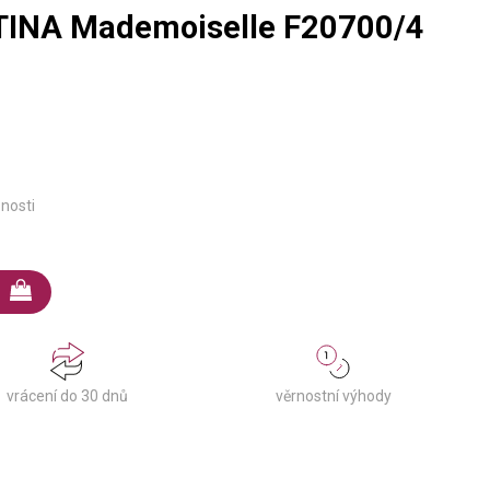
TINA Mademoiselle F20700/4
pnosti
věrnostní výhody
vrácení do 30 dnů