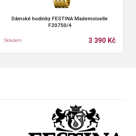
Dámské hodinky FESTINA Mademoiselle
F20750/4
3 390 Kč
Skladem
S