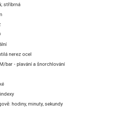
; stříbrná
m
z
ý
lní
tilá nerez ocel
/bar - plavání a šnorchlování
ké
 indexy
gově: hodiny, minuty, sekundy