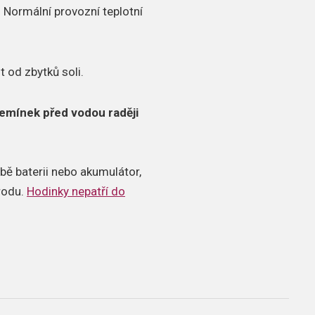
.
Normální provozní teplotní
t od zbytků soli.
emínek před vodou raději
bě baterii nebo akumulátor,
írodu.
Hodinky nepatří do