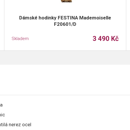
Dámské hodinky FESTINA Mademoiselle
F20601/D
3 490 Kč
Skladem
na
ic
tilá nerez ocel