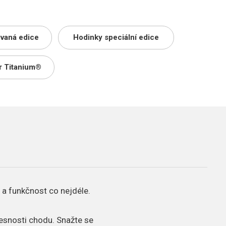
ovaná edice
Hodinky speciální edice
r Titanium®
 a funkčnost co nejdéle.
řesnosti chodu.
Snažte se