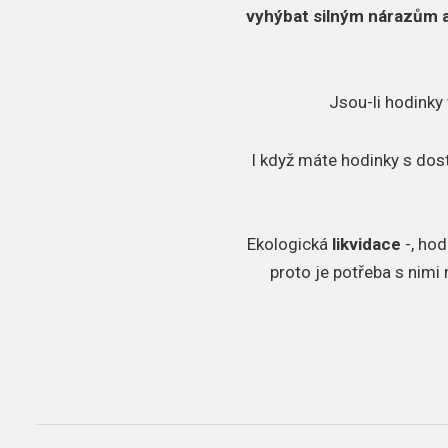
vyhýbat silným nárazům 
Jsou-li hodinky 
I když máte hodinky s dos
​Ekologická
likvidace
-, hod
proto je potřeba s nimi