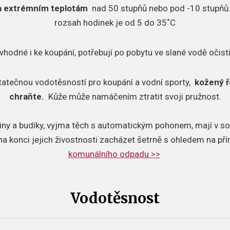
a extrémním teplotám
nad 50 stupňů nebo pod -10 stupňů
rozsah hodinek je od 5 do 35˚C
vhodné i ke koupání, potřebují po pobytu ve slané vodě očisti
tatečnou vodotěsností pro koupání a vodní sporty,
kožený ř
chraňte.
Kůže může namáčením ztratit svoji pružnost.
iny a budíky, vyjma těch s automatickým pohonem, mají v so
 na konci jejich živostnosti zacházet šetrně s ohledem na př
komunálního odpadu >>
Vodotěsnost