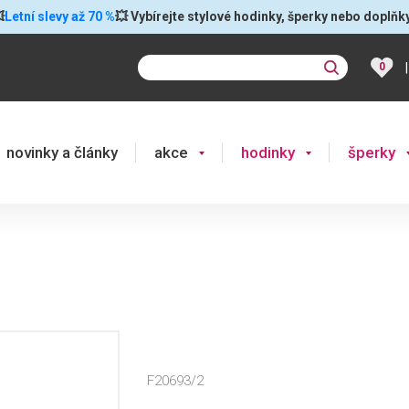

Letní slevy až 70 %
💥 Vybírejte stylové hodinky, šperky nebo doplňk
|
0
novinky a články
akce
hodinky
šperky
F20693/2