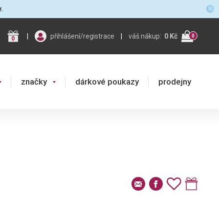
y.
|
přihlášení/registrace
|
váš nákup:
0 Kč
0
0
značky
dárkové poukazy
prodejny