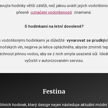
avujte hodinky větší zátěži, než jakou uvádí jejich vodotěsno
přesně
označení vodotěsnosti
znamená.
S hodinkami na letní dovolené?
 s vodotěsnými hodinkami je důležité
vyvarovat se prudkýc
ořských vln, nejprve je lehce opláchněte, abyste zmírnili tep
chnout pitnou vodou, aby se z nich smyla usazená sůl.
Ideá
vyčistit v autorizovaném servisu.
Festina
itních hodinek, který design nejen následuje aktuální módní 