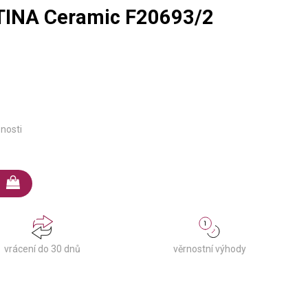
TINA Ceramic F20693/2
pnosti
věrnostní výhody
vrácení do 30 dnů