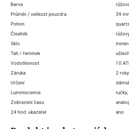
Barva
růžová
Průměr / velikost pouzdra
39 m
Pohon
quart
Číselník
růžov
Sklo
minerá
Tah / řemínek
ušlech
Vodotěsnost
10 ATM
Záruka
2 roky
Určení
dáms
Luminiscence
ručky,
Zobrazení času
analo
24 hod. ukazatel
ano