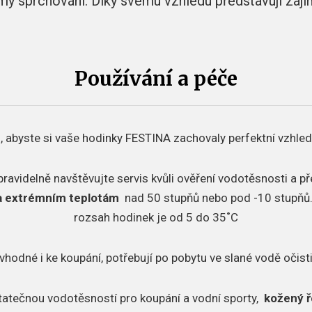
my sprchování. Díky svému vzhledu představují zaj
Používání a péče
, abyste si vaše hodinky FESTINA zachovaly perfektní vzhled
pravidelně navštěvujte servis kvůli ověření vodotěsnosti a p
a extrémním teplotám
nad 50 stupňů nebo pod -10 stupňů
rozsah hodinek je od 5 do 35˚C
vhodné i ke koupání, potřebují po pobytu ve slané vodě očisti
tatečnou vodotěsností pro koupání a vodní sporty,
kožený ř