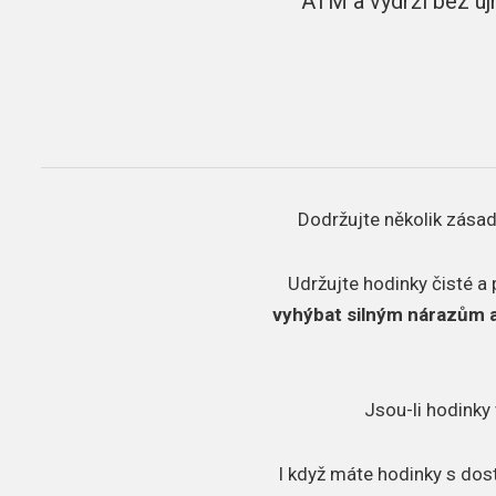
ATM a vydrží bez új
Dodržujte několik zásad
Udržujte hodinky čisté a 
vyhýbat silným nárazům 
Jsou-li hodinky 
I když máte hodinky s dos