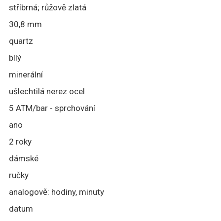
stříbrná; růžově zlatá
30,8 mm
quartz
bílý
minerální
ušlechtilá nerez ocel
5 ATM/bar - sprchování
ano
2 roky
dámské
ručky
analogově: hodiny, minuty
datum