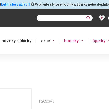

Letní slevy až 70 %
💥 Vybírejte stylové hodinky, šperky nebo doplňk
|
0
novinky a články
akce
hodinky
šperky
F20509/2