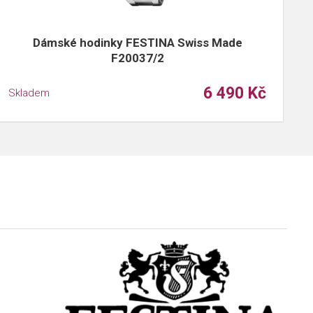
Dámské hodinky FESTINA Swiss Made
F20037/2
6 490 Kč
Skladem
S