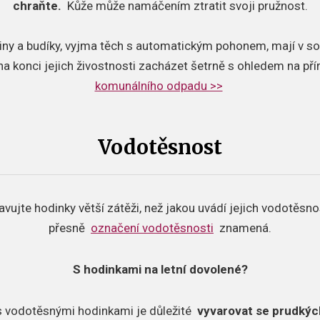
chraňte.
Kůže může namáčením ztratit svoji pružnost.
iny a budíky, vyjma těch s automatickým pohonem, mají v so
 na konci jejich živostnosti zacházet šetrně s ohledem na př
komunálního odpadu >>
Vodotěsnost
avujte hodinky větší zátěži, než jakou uvádí jejich vodotěsno
přesně
označení vodotěsnosti
znamená.
S hodinkami na letní dovolené?
 s vodotěsnými hodinkami je důležité
vyvarovat se prudkýc