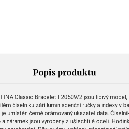
Popis produktu
INA Classic Bracelet F20509/2 jsou líbivý model,
ílém číselníku září luminiscenční ručky a indexy v b
n je umístěn černě orámovaný ukazatel data. Číselní
 a náramek jsou vyrobeny z ušlechtilé oceli. Hodin