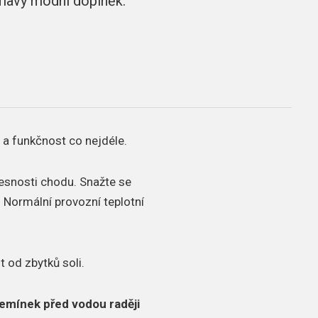
ímavý módní doplněk.
 a funkčnost co nejdéle.
řesnosti chodu.
Snažte se
.
Normální provozní teplotní
t od zbytků soli.
emínek před vodou raději