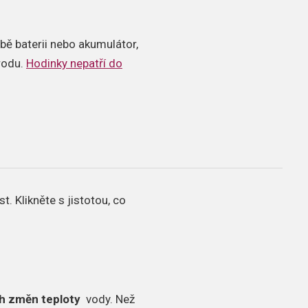
bě baterii nebo akumulátor,
írodu.
Hodinky nepatří do
st.
Klikněte s jistotou, co
h změn teploty
vody.
Než