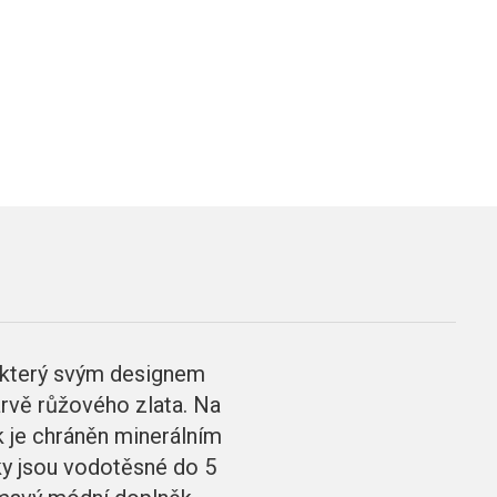
 který svým designem
arvě růžového zlata. Na
k je chráněn minerálním
ky jsou vodotěsné do 5