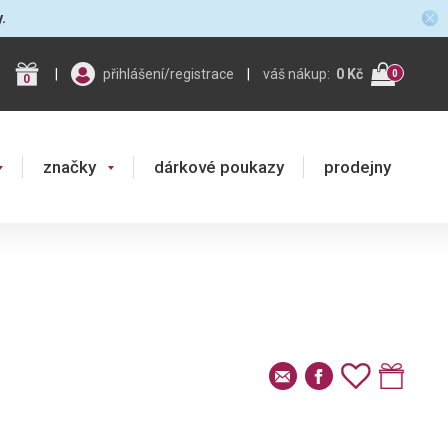
y.
|
přihlášení/registrace
|
váš nákup:
0 Kč
0
0
značky
dárkové poukazy
prodejny