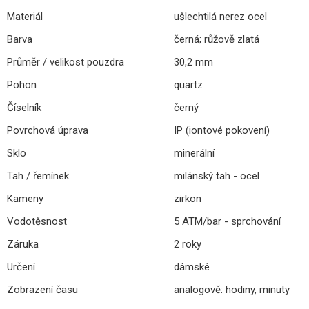
Materiál
ušlechtilá nerez ocel
Barva
černá; růžově zlatá
Průměr / velikost pouzdra
30,2 mm
Pohon
quartz
Číselník
černý
Povrchová úprava
IP (iontové pokovení)
Sklo
minerální
Tah / řemínek
milánský tah - ocel
Kameny
zirkon
Vodotěsnost
5 ATM/bar - sprchování
Záruka
2 roky
Určení
dámské
Zobrazení času
analogově: hodiny, minuty