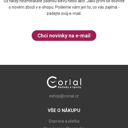
Už nikdy nezmeškáte žádnou slevu nebo akci. Jako první se dozvíte
o novém zboží v e-shopu. Pošleme vám jen to, co vás zajímá -
zadejte svůj e-mail.
Chci novinky na e-mail
eshop@corial.cz
VŠE O NÁKUPU
Doprava a platba