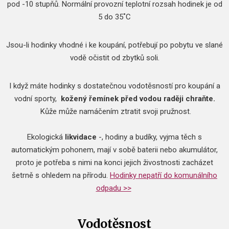
pod -10 stupňů.
Normální provozní teplotní rozsah hodinek je od
5 do 35˚C
Jsou-li hodinky vhodné i ke koupání, potřebují po pobytu ve slané
vodě očistit od zbytků soli.
I když máte hodinky s dostatečnou vodotěsností pro koupání a
vodní sporty,
kožený řemínek před vodou raději chraňte.
Kůže může namáčením ztratit svoji pružnost.
​Ekologická
likvidace
-, hodiny a budíky, vyjma těch s
automatickým pohonem, mají v sobě baterii nebo akumulátor,
proto je potřeba s nimi na konci jejich živostnosti zacházet
šetrně s ohledem na přírodu.
Hodinky nepatří do komunálního
odpadu >>
Vodotěsnost