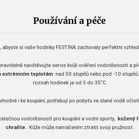
Používání a péče
, abyste si vaše hodinky FESTINA zachovaly perfektní vzhled
pravidelně navštěvujte servis kvůli ověření vodotěsnosti a p
a extrémním teplotám
nad 50 stupňů nebo pod -10 stupňů
rozsah hodinek je od 5 do 35˚C
vhodné i ke koupání, potřebují po pobytu ve slané vodě očisti
tatečnou vodotěsností pro koupání a vodní sporty,
kožený ř
chraňte.
Kůže může namáčením ztratit svoji pružnost.