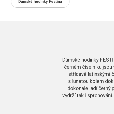
Dámské hodinky Festina
Dámské hodinky FESTIN
černém číselníku jsou 
střídavě latinskými 
s lunetou kolem doko
dokonale ladí černý 
vydrží tak i sprchován