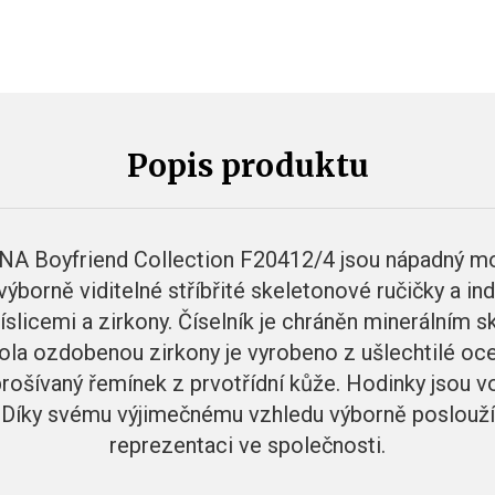
Popis produktu
A Boyfriend Collection F20412/4 jsou nápadný mod
výborně viditelné stříbřité skeletonové ručičky a ind
číslicemi a zirkony. Číselník je chráněn minerálním 
la ozdobenou zirkony je vyrobeno z ušlechtilé ocel
prošívaný řemínek z prvotřídní kůže. Hodinky jsou
í. Díky svému výjimečnému vzhledu výborně poslouží
reprezentaci ve společnosti.