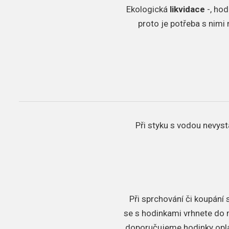
​Ekologická
likvidace
-, hod
proto je potřeba s nimi
Při styku s vodou nevyst
Při sprchování či koupání
se s hodinkami vrhnete do m
doporučujeme hodinky oplá