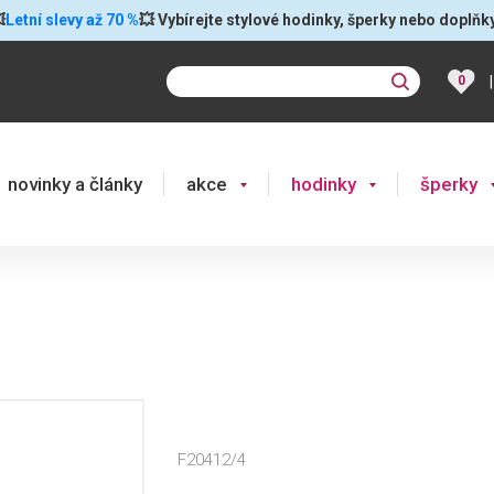

Letní slevy až 70 %
💥 Vybírejte stylové hodinky, šperky nebo doplňk
|
0
novinky a články
akce
hodinky
šperky
F20412/4