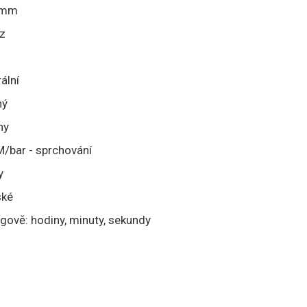
 mm
z
ální
ný
ny
/bar - sprchování
y
ké
gově: hodiny, minuty, sekundy