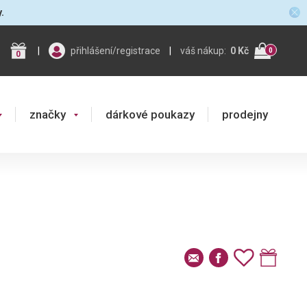
y.
|
přihlášení/registrace
|
váš nákup:
0 Kč
0
0
značky
dárkové poukazy
prodejny