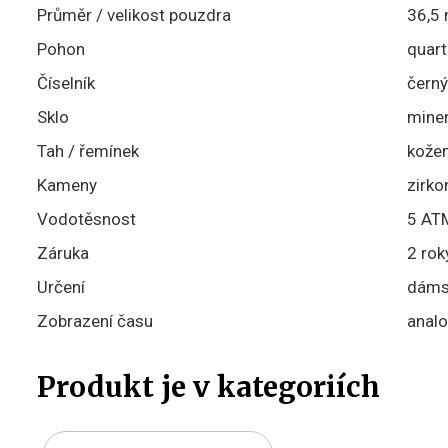
Průměr / velikost pouzdra
36,5
Pohon
quart
Číselník
černý
Sklo
miner
Tah / řemínek
kože
Kameny
zirko
Vodotěsnost
5 ATM
Záruka
2 rok
Určení
dáms
Zobrazení času
analo
Produkt je v kategoriích