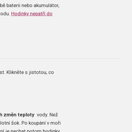
bě baterii nebo akumulátor,
írodu.
Hodinky nepatří do
st.
Klikněte s jistotou, co
h změn teploty
vody.
Než
lotní šok.
Po koupání v moři
lní je nechat potom hodinky