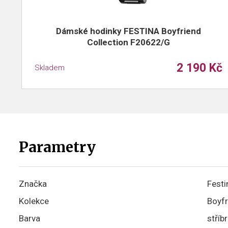
Dámské hodinky FESTINA Boyfriend
Collection F20622/G
2 190 Kč
Skladem
Parametry
Značka
Festi
Kolekce
Boyfr
Barva
stříb