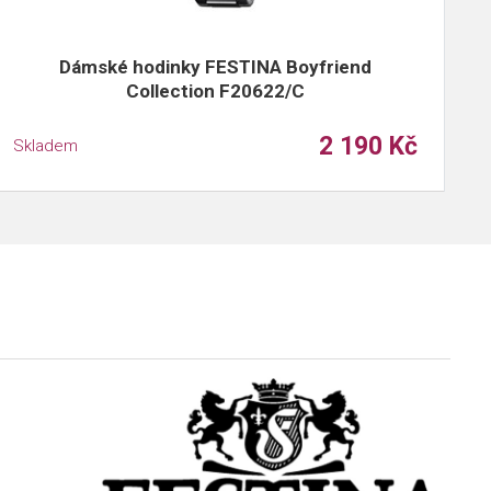
Dámské hodinky FESTINA Boyfriend
Collection F20622/C
2 190 Kč
Skladem
S