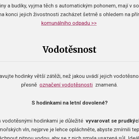
iny a budíky, vyjma těch s automatickým pohonem, mají v so
 na konci jejich živostnosti zacházet šetrně s ohledem na př
komunálního odpadu >>
Vodotěsnost
avujte hodinky větší zátěži, než jakou uvádí jejich vodotěsno
přesně
označení vodotěsnosti
znamená.
S hodinkami na letní dovolené?
 s vodotěsnými hodinkami je důležité
vyvarovat se prudkýc
ořských vln, nejprve je lehce opláchněte, abyste zmírnili tep
chnout pitnou vodou, aby se z nich smyla usazená sůl.
Ideá