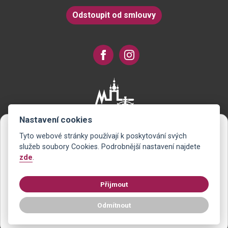
Odstoupit od smlouvy
Nastavení cookies
Tyto webové stránky používají k poskytování svých
Novinky na Váš e-mail
služeb soubory Cookies. Podrobnější nastavení najdete
zde
.
Už nikdy nezmeškáte žádnou slevu nebo akci. Jako první se
dozvíte o novém zboží v e-shopu. Pošleme vám jen to, co vás
Přijmout
zajímá - zadejte svůj e-mail.
Odmítnout
Chci novinky na e-mail