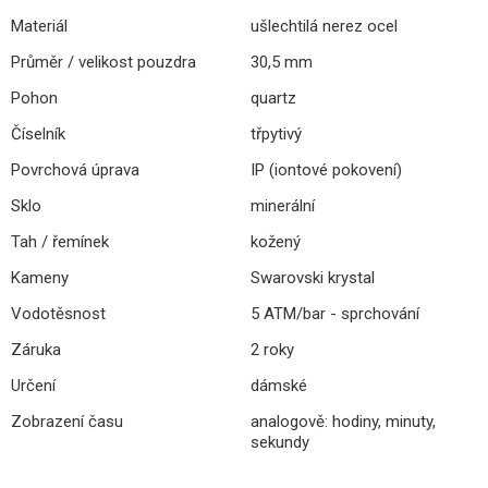
Materiál
ušlechtilá nerez ocel
Průměr / velikost pouzdra
30,5 mm
Pohon
quartz
Číselník
třpytivý
Povrchová úprava
IP (iontové pokovení)
Sklo
minerální
Tah / řemínek
kožený
Kameny
Swarovski krystal
Vodotěsnost
5 ATM/bar - sprchování
Záruka
2 roky
Určení
dámské
Zobrazení času
analogově: hodiny, minuty,
sekundy