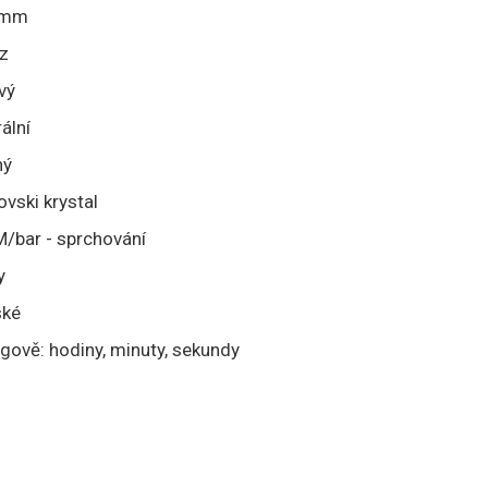
 mm
z
ivý
ální
ný
vski krystal
/bar - sprchování
y
ké
gově: hodiny, minuty, sekundy