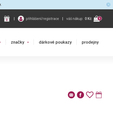
y.
|
přihlášení/registrace
|
váš nákup:
0 Kč
0
0
značky
dárkové poukazy
prodejny