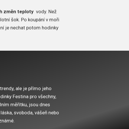
h změn teploty
vody.
Než
lotní šok.
Po koupání v moři
lní je nechat potom hodinky
trendy, ale je přímo jeho
dinky Festina pro všechny,
álním měřítku, jsou dnes
 láska, svoboda, vášeň nebo
 známé.