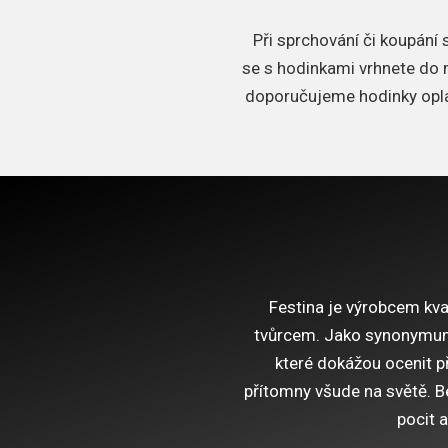
Při sprchování či koupání
se s hodinkami vrhnete do m
doporučujeme hodinky oplá
Festina je výrobcem kval
tvůrcem.
Jako synonymum e
které dokážou ocenit př
přítomny všude na světě.
B
pocit a