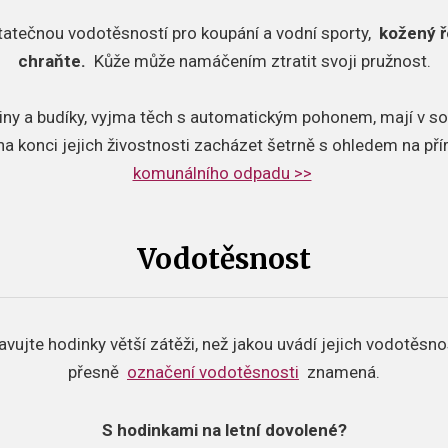
tatečnou vodotěsností pro koupání a vodní sporty,
kožený ř
chraňte.
Kůže může namáčením ztratit svoji pružnost.
iny a budíky, vyjma těch s automatickým pohonem, mají v so
 na konci jejich živostnosti zacházet šetrně s ohledem na př
komunálního odpadu >>
Vodotěsnost
avujte hodinky větší zátěži, než jakou uvádí jejich vodotěsno
přesně
označení vodotěsnosti
znamená.
S hodinkami na letní dovolené?