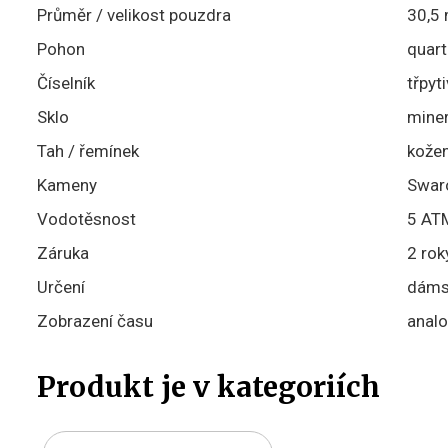
Průměr / velikost pouzdra
30,5
Pohon
quart
Číselník
třpyt
Sklo
miner
Tah / řemínek
kože
Kameny
Swaro
Vodotěsnost
5 ATM
Záruka
2 rok
Určení
dáms
Zobrazení času
analo
Produkt je v kategoriích