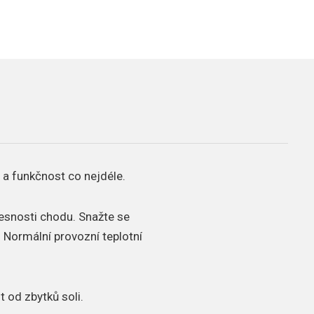
 a funkčnost co nejdéle.
řesnosti chodu.
Snažte se
.
Normální provozní teplotní
t od zbytků soli.