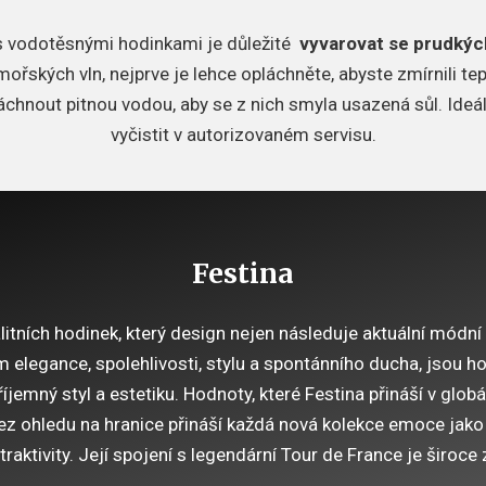
 s vodotěsnými hodinkami je důležité
vyvarovat se prudkýc
ořských vln, nejprve je lehce opláchněte, abyste zmírnili tep
chnout pitnou vodou, aby se z nich smyla usazená sůl.
Ideá
vyčistit v autorizovaném servisu.
Festina
itních hodinek, který design nejen následuje aktuální módní 
legance, spolehlivosti, stylu a spontánního ducha, jsou ho
íjemný styl a estetiku.
Hodnoty, které Festina přináší v glob
ez ohledu na hranice přináší každá nová kolekce emoce jako
traktivity.
Její spojení s legendární Tour de France je široce