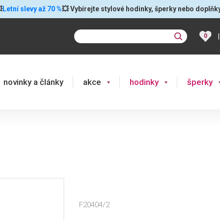

Letní slevy až 70 %
💥 Vybírejte stylové hodinky, šperky nebo doplňk
|
0
novinky a články
akce
hodinky
šperky
F20404/2