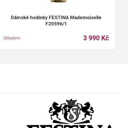
Dámské hodinky FESTINA Mademoiselle
F20596/1
3 990 Kč
Skladem
S