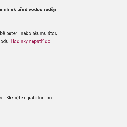
emínek před vodou raději
bě baterii nebo akumulátor,
írodu.
Hodinky nepatří do
st.
Klikněte s jistotou, co