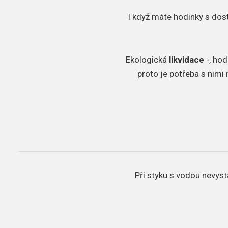
I když máte hodinky s dos
​Ekologická
likvidace
-, hod
proto je potřeba s nimi
Při styku s vodou nevyst