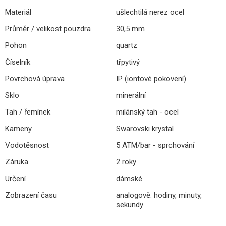
Materiál
ušlechtilá nerez ocel
Průměr / velikost pouzdra
30,5 mm
Pohon
quartz
Číselník
třpytivý
Povrchová úprava
IP (iontové pokovení)
Sklo
minerální
Tah / řemínek
milánský tah - ocel
Kameny
Swarovski krystal
Vodotěsnost
5 ATM/bar - sprchování
Záruka
2 roky
Určení
dámské
Zobrazení času
analogově: hodiny, minuty,
sekundy