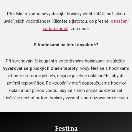
Při styku s vodou nevystavujte hodinky větší zátěži, než jakou
uvádí jejich vodotěsnost.
Klikněte s jistotou, co přesně
označení
vodotěsnosti
znamená.
S hodinkami na letní dovolené?
Při sprchování či koupání s vodotěsnými hodinkami je důležité
vyvarovat se prudkých změn teploty
vody.
Než se s hodinkami
vrhnete do mořských vln, nejprve je lehce opláchněte, abyste
zmírnili teplotní šok.
Po koupání v moři doporučujeme hodinky
opláchnout pitnou vodou, aby se z nich smyla usazená sůl.
Ideální je nechat potom hodinky vyčistit v autorizovaném servisu.
Festina