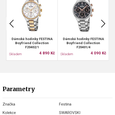
Dámské hodinky FESTINA
Dámské hodinky FESTINA
Boyfriend Collection
Boyfriend Collection
F20402/1
F20401/4
4 890 Kč
4 090 Kč
Skladem
Skladem
S
Parametry
Značka
Festina
Kolekce
SWAROVSKI