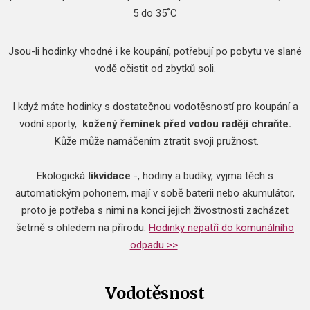
5 do 35˚C
Jsou-li hodinky vhodné i ke koupání, potřebují po pobytu ve slané
vodě očistit od zbytků soli.
I když máte hodinky s dostatečnou vodotěsností pro koupání a
vodní sporty,
kožený řemínek před vodou raději chraňte.
Kůže může namáčením ztratit svoji pružnost.
​Ekologická
likvidace
-, hodiny a budíky, vyjma těch s
automatickým pohonem, mají v sobě baterii nebo akumulátor,
proto je potřeba s nimi na konci jejich živostnosti zacházet
šetrně s ohledem na přírodu.
Hodinky nepatří do komunálního
odpadu >>
Vodotěsnost