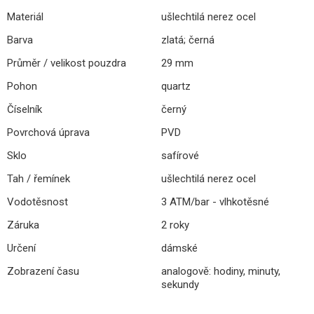
Materiál
ušlechtilá nerez ocel
Barva
zlatá; černá
Průměr / velikost pouzdra
29 mm
Pohon
quartz
Číselník
černý
Povrchová úprava
PVD
Sklo
safírové
Tah / řemínek
ušlechtilá nerez ocel
Vodotěsnost
3 ATM/bar - vlhkotěsné
Záruka
2 roky
Určení
dámské
Zobrazení času
analogově: hodiny, minuty,
sekundy