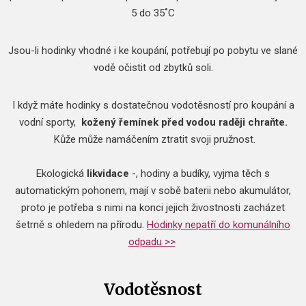
5 do 35˚C
Jsou-li hodinky vhodné i ke koupání, potřebují po pobytu ve slané
vodě očistit od zbytků soli.
I když máte hodinky s dostatečnou vodotěsností pro koupání a
vodní sporty,
kožený řemínek před vodou raději chraňte.
Kůže může namáčením ztratit svoji pružnost.
​Ekologická
likvidace
-, hodiny a budíky, vyjma těch s
automatickým pohonem, mají v sobě baterii nebo akumulátor,
proto je potřeba s nimi na konci jejich živostnosti zacházet
šetrně s ohledem na přírodu.
Hodinky nepatří do komunálního
odpadu >>
Vodotěsnost