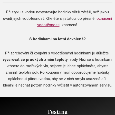
Při styku s vodou nevystavujte hodinky větší zátěži, než jakou
uvádí jejich vodotěsnost.
Klikněte s jistotou, co přesně
označení
vodotěsnosti
znamená.
S hodinkami na letní dovolené?
Při sprchování či koupání s vodotěsnými hodinkami je důležité
vyvarovat se prudkých změn teploty
vody.
Než se s hodinkami
vrhnete do mořských vln, nejprve je lehce opláchněte, abyste
zmírnili teplotní šok.
Po koupání v moři doporučujeme hodinky
opláchnout pitnou vodou, aby se z nich smyla usazená sůl.
Ideální je nechat potom hodinky vyčistit v autorizovaném servisu.
Festina